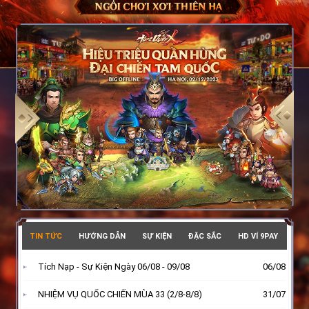
TIN TỨC
HƯỚNG DẪN
SỰ KIỆN
ĐẶC SẮC
HD VÍ 9PAY
Tích Nạp - Sự Kiện Ngày 06/08 - 09/08
06/08
NHIỆM VỤ QUỐC CHIẾN MÙA 33 (2/8-8/8)
31/07