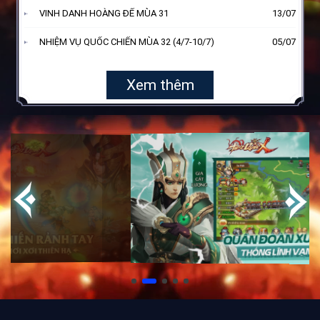
VINH DANH HOÀNG ĐẾ MÙA 31
13/07
NHIỆM VỤ QUỐC CHIẾN MÙA 32 (4/7-10/7)
05/07
Xem thêm