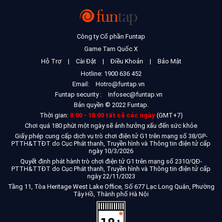
Công ty Cổ phần Funtap
Game Tam Quốc X
Hỗ Trợ
|
Cài Đặt
|
Điều Khoản
|
Bảo Mật
Hotline: 1900 636 452
Email:
Hotro@funtap.vn
Funtap security :
Infosec@funtap.vn
Bản quyền © 2022 Funtap.
Thời gian:
8:00 - 18:00 tất cả các ngày
(GMT+7)
Chơi quá 180 phút một ngày sẽ ảnh hưởng xấu đến sức khỏe
Giấy phép cung cấp dịch vụ trò chơi điện tử G1 trên mạng số 38/GP-
PTTH&TTĐT do Cục Phát thanh, Truyền hình và Thông tin điện tử cấp
ngày 10/3/2026
Quyết định phát hành trò chơi điện tử G1 trên mạng số 2310/QĐ-
PTTH&TTĐT do Cục Phát thanh, Truyền hình và Thông tin điện tử cấp
ngày 22/11/2023
Tầng 11, Tòa Heritage West Lake Office, Số 677 Lạc Long Quân, Phường
Tây Hồ, Thành phố Hà Nội