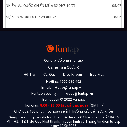
NHIỆM VỤ QUỐC CHIẾN MÙA 32 (4/7-10/7)
05/07
SỰ KIỆN WORLDCUP WEARE26
18/06
Công ty Cổ phần Funtap
Game Tam Quốc X
Hỗ Trợ
|
Cài Đặt
|
Điều Khoản
|
Bảo Mật
Hotline: 1900 636 452
Email:
Hotro@funtap.vn
Funtap security :
Infosec@funtap.vn
Bản quyền © 2022 Funtap.
Thời gian:
8:00 - 18:00 tất cả các ngày
(GMT+7)
Chơi quá 180 phút một ngày sẽ ảnh hưởng xấu đến sức khỏe
Giấy phép cung cấp dịch vụ trò chơi điện tử G1 trên mạng số 38/GP-
PTTH&TTĐT do Cục Phát thanh, Truyền hình và Thông tin điện tử cấp
ngày 10/3/2026