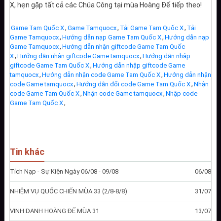
X, hẹn gặp tất cả các Chúa Công tại mùa Hoàng Đế tiếp theo!
,
,
,
Game Tam Quốc X
Game Tamquocx
Tải Game Tam Quốc X
Tải
,
,
Game Tamquocx
Hướng dẫn nạp Game Tam Quốc X
Hướng dẫn nạp
,
Game Tamquocx
Hướng dẫn nhận giftcode Game Tam Quốc
,
,
X
Hướng dẫn nhận giftcode Game tamquocx
Hướng dẫn nhập
,
giftcode Game Tam Quốc X
Hướng dẫn nhập giftcode Game
,
,
tamquocx
Hướng dẫn nhận code Game Tam Quốc X
Hướng dẫn nhận
,
,
code Game tamquocx
Hướng dẫn đổi code Game Tam Quốc X
Nhận
,
,
code Game Tam Quốc X
Nhận code Game tamquocx
Nhập code
,
Game Tam Quốc X
Tin khác
Tích Nạp - Sự Kiện Ngày 06/08 - 09/08
06/08
NHIỆM VỤ QUỐC CHIẾN MÙA 33 (2/8-8/8)
31/07
VINH DANH HOÀNG ĐẾ MÙA 31
13/07