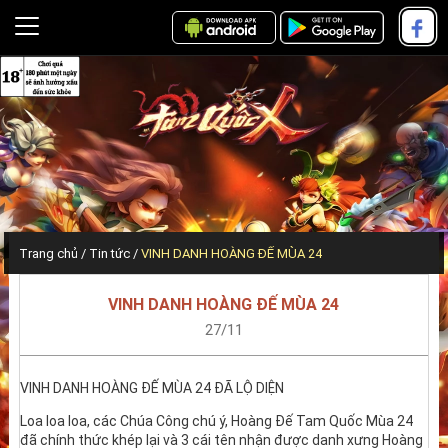
Trang chủ
Tin tức
VINH DANH HOÀNG ĐẾ MÙA 24
VINH DANH HOÀNG ĐẾ MÙA 24
27/11
VINH DANH HOÀNG ĐẾ MÙA 24 ĐÃ LỘ DIỆN
Loa loa loa, các Chúa Công chú ý, Hoàng Đế Tam Quốc Mùa 24
đã chính thức khép lại và 3 cái tên nhận được danh xưng Hoàng