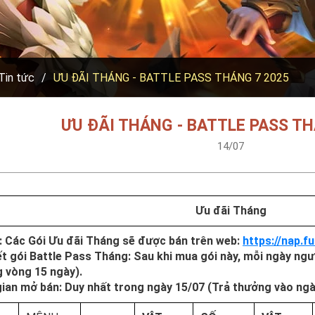
Tin tức
ƯU ĐÃI THÁNG - BATTLE PASS THÁNG 7 2025
ƯU ĐÃI THÁNG - BATTLE PASS TH
14/07
Ưu đãi Tháng
: Các Gói Ưu đãi Tháng sẽ được bán trên web:
https://nap.
iết gói Battle Pass Tháng: Sau khi mua gói này, mỗi ngày ng
g vòng 15 ngày).
gian mở bán: Duy nhất trong ngày 15/07 (Trả thưởng vào ngà