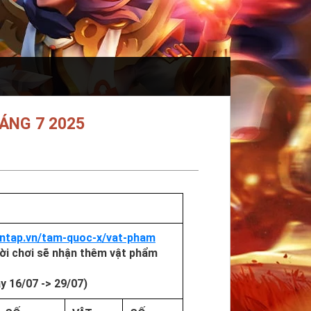
ÁNG 7 2025
funtap.vn/tam-quoc-x/vat-pham
ười chơi sẽ nhận thêm vật phẩm
y 16/07 -> 29/07)