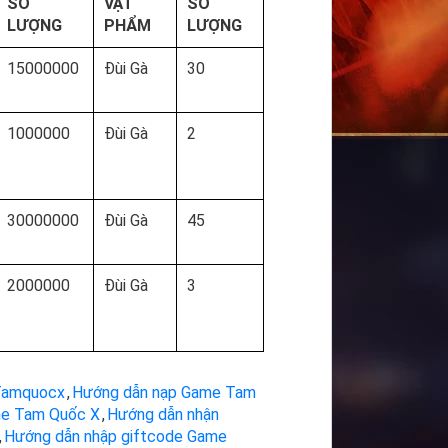
SỐ
VẬT
SỐ
LƯỢNG
PHẨM
LƯỢNG
15000000
Đùi Gà
30
1000000
Đùi Gà
2
30000000
Đùi Gà
45
2000000
Đùi Gà
3
Tamquocx
,
Hướng dẫn nạp Game Tam
me Tam Quốc X
,
Hướng dẫn nhận
,
Hướng dẫn nhập giftcode Game