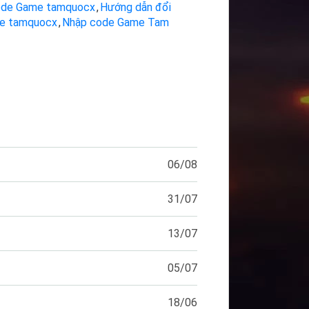
ode Game tamquocx
,
Hướng dẫn đổi
e tamquocx
,
Nhập code Game Tam
06/08
31/07
13/07
05/07
18/06