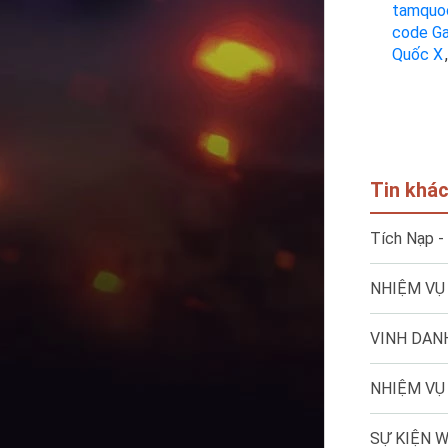
tamquo
code G
Quốc X
,
Tin khá
Tích Nạp -
NHIỆM VỤ 
VINH DAN
NHIỆM VỤ 
SỰ KIỆN 