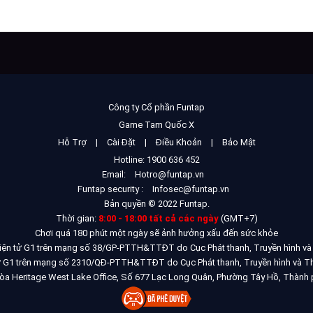
Công ty Cổ phần Funtap
Game Tam Quốc X
Hỗ Trợ
|
Cài Đặt
|
Điều Khoản
|
Bảo Mật
Hotline: 1900 636 452
Email:
Hotro@funtap.vn
Funtap security :
Infosec@funtap.vn
Bản quyền © 2022 Funtap.
Thời gian:
8:00 - 18:00 tất cả các ngày
(GMT+7)
Chơi quá 180 phút một ngày sẽ ảnh hưởng xấu đến sức khỏe
điện tử G1 trên mạng số 38/GP-PTTH&TTĐT do Cục Phát thanh, Truyền hình và
 tử G1 trên mạng số 2310/QĐ-PTTH&TTĐT do Cục Phát thanh, Truyền hình và Th
òa Heritage West Lake Office, Số 677 Lạc Long Quân, Phường Tây Hồ, Thành