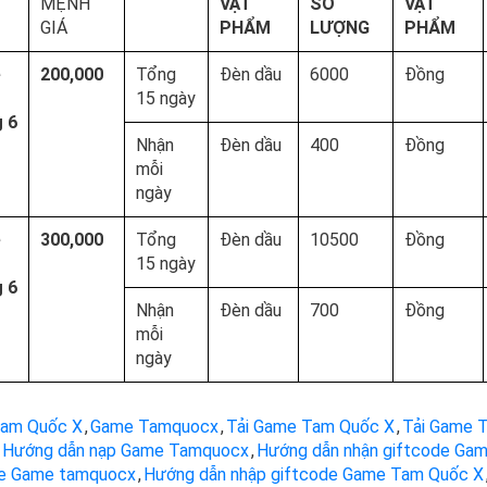
MỆNH
VẬT
SỐ
VẬT
GIÁ
PHẨM
LƯỢNG
PHẨM
e
200,000
Tổng
Đèn dầu
6000
Đồng
15 ngày
 6
Nhận
Đèn dầu
400
Đồng
mỗi
ngày
e
300,000
Tổng
Đèn dầu
10500
Đồng
15 ngày
 6
Nhận
Đèn dầu
700
Đồng
mỗi
ngày
am Quốc X
,
Game Tamquocx
,
Tải Game Tam Quốc X
,
Tải Game 
Hướng dẫn nạp Game Tamquocx
,
Hướng dẫn nhận giftcode Ga
de Game tamquocx
,
Hướng dẫn nhập giftcode Game Tam Quốc X