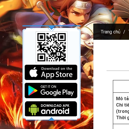
Trang chủ
Mô tả
Chi t
(tron
Thời 