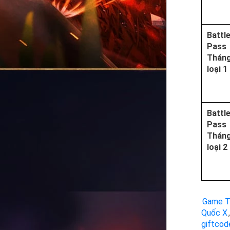
Battl
Pass
Tháng
loại 1
Battl
Pass
Tháng
loại 2
Game T
Quốc X
,
giftco