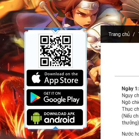
Trang chủ
Ngày 1:
Ngụy ch
Ngô chi
Thục ch
(Nếu ch
thưởng)
Nước ho