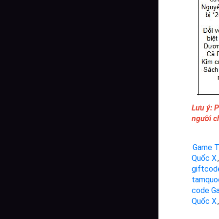
Lưu ý: 
người c
Game T
Quốc X
,
giftco
tamquo
code G
Quốc X
,