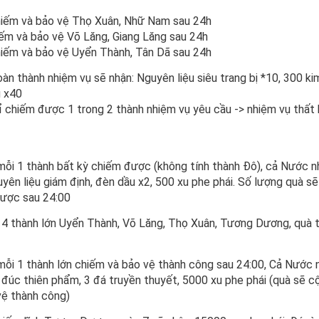
iếm và bảo vệ Thọ Xuân, Nhữ Nam sau 24h
ếm và bảo vệ Võ Lăng, Giang Lăng sau 24h
iếm và bảo vệ Uyển Thành, Tân Dã sau 24h
n thành nhiệm vụ sẽ nhận: Nguyên liệu siêu trang bị *10, 300 kim
 x40
ỉ chiếm được 1 trong 2 thành nhiệm vụ yêu cầu -> nhiệm vụ thất
 mỗi 1 thành bất kỳ chiếm được (không tính thành Đô), cả Nước n
uyên liệu giám định, đèn dầu x2, 500 xu phe phái. Số lượng quà s
ược sau 24:00
: 4 thành lớn Uyển Thành, Võ Lăng, Thọ Xuân, Tương Dương, quà 
mỗi 1 thành lớn chiếm và bảo vệ thành công sau 24:00, Cả Nước nh
á đúc thiên phẩm, 3 đá truyền thuyết, 5000 xu phe phái (quà sẽ c
vệ thành công)