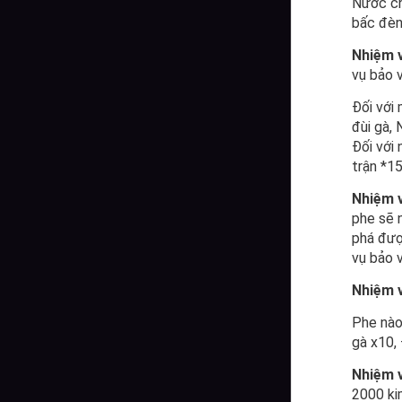
Nước ch
bấc đèn
Nhiệm v
vụ bảo 
Đối với
đùi gà, 
Đối với
trận *15
Nhiệm v
phe sẽ n
phá đượ
vụ bảo 
Nhiệm v
Phe nào
gà x10,
Nhiệm v
2000 ki