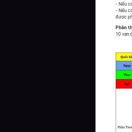
- Nếu c
- Nếu c
được ph
Phần th
10 vạn 