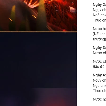
Ngày 2:
Ngụy ch
Ngô chi
Thục ch
Nước ho
(Nếu ch
thưởng)
Ngày 3:
Nước ch
Nước ch
Bấc đèn
Ngày 4:
Ngụy ch
Ngô chi
Thục ch
Nước ho