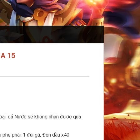
A 15
 bại, cả Nước sẽ không nhận được quà
phe phái, 1 đùi gà, Đèn dầu x40