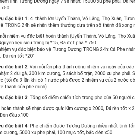
iếm lĩnh Tương Dương ngày 7 sẽ nhận: 15000 xu phe phái, Đá rèn 
 x50
ụ đặc biệt 1:
4 thành lớn Uyển Thành, Võ Lăng, Thọ Xuân, Tươ
vệ TRONG 24h sẽ nhận thêm thưởng dựa trên số thành đã xong n
 mỗi nhiệm vụ đặc biệt hoàn thành (Uyển Thành, Võ Lăng, Thọ Xu
Nguyên liệu siêu trang bị *15, Đá đột phá * 750
 nhiệm vụ đặc biệt bảo vệ Tương Dương TRONG 24h: Cả Phe nhận
, Đá rèn tốt *20"
ụ đặc biệt 2
: Với mỗi lần phá thành công nhiệm vụ ngày của các
hận: 2 đùi gà, 300 kim cương, 5 sách bố trận, 2000 xu phe phái. 
c (tối đa 3 lần khi có 1 nước phá được 2 nhiệm vụ của 2 nước còn
vệ thành của phe mình)
ụ đặc biệt 3
: Tổng số điểm chiến tích trong phe của 50 người 
 hoàn thành sẽ nhận được quà: Kim cương x 2000, Đá rèn tốt x 20,
 Đèn đầu x100
ụ đặc biệt 4:
Phe chiếm được Tương Dương nhiều nhất tính tổng
m cương, 5000 xu phe phái, 100 mực tốt, bấc đèn x50