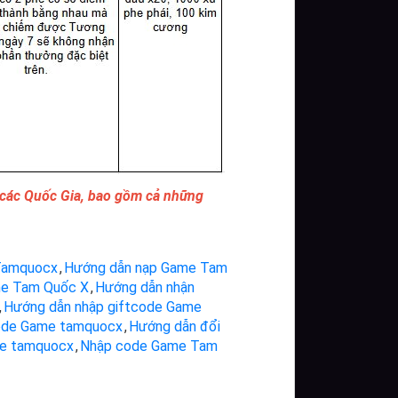
 các Quốc Gia, bao gồm cả những
Tamquocx
,
Hướng dẫn nạp Game Tam
me Tam Quốc X
,
Hướng dẫn nhận
,
Hướng dẫn nhập giftcode Game
ode Game tamquocx
,
Hướng dẫn đổi
e tamquocx
,
Nhập code Game Tam