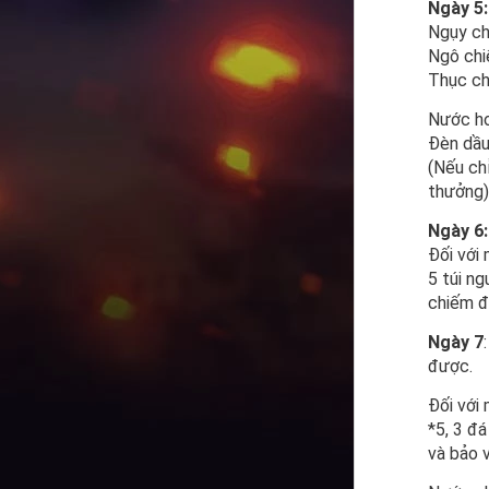
Ngày 5:
Ngụy ch
Ngô chi
Thục ch
Nước hoà
Đèn dầu
(Nếu ch
thưởng)
Ngày 6:
Đối với
5 túi ng
chiếm đ
Ngày 7
được.
Đối với 
*5, 3 đ
và bảo 