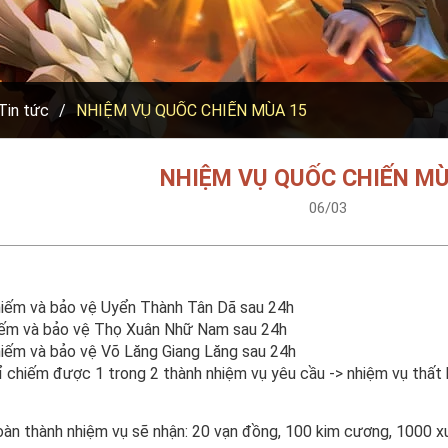
Tin tức
NHIỆM VỤ QUỐC CHIẾN MÙA 15
NHIỆM VỤ QUỐC CHIẾN MÙ
06/03
iếm và bảo vệ Uyển Thành Tân Dã sau 24h
ếm và bảo vệ Thọ Xuân Nhữ Nam sau 24h
iếm và bảo vệ Võ Lăng Giang Lăng sau 24h
ỉ chiếm được 1 trong 2 thành nhiệm vụ yêu cầu -> nhiệm vụ thất
àn thành nhiệm vụ sẽ nhận: 20 vạn đồng, 100 kim cương, 1000 xu 