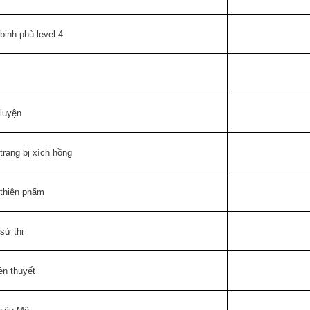
inh phù level 4
 luyện
rang bị xích hồng
thiên phẩm
sử thi
ền thuyết