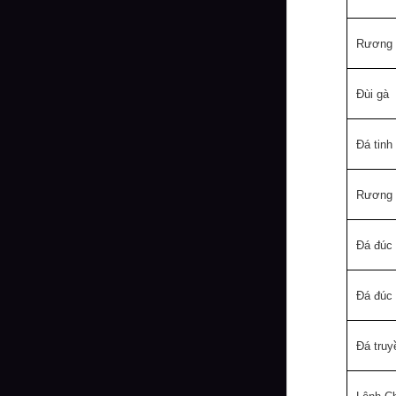
Rương b
Đùi gà
Đá tinh
Rương t
Đá đúc 
Đá đúc 
Đá truy