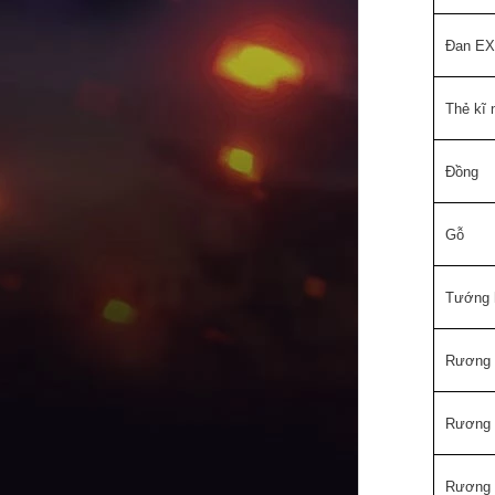
Đan EX
Thẻ kĩ 
Đồng
Gỗ
Tướng 
Rương b
Rương b
Rương b