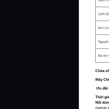
Lệnh C
Lệnh Đ
Kim C
Nguyên 
Đá rèn 
Chúa cô
Máy Chủ
Ưu đãi
Thời gi
Nội dun
(server 