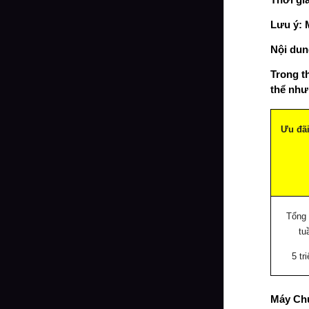
Thời gia
Lưu ý: M
Nội dun
Trong t
thể như
Ưu đãi
Tổng 
tu
5 tr
Máy Chủ