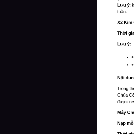
Lưu ý
: 
tuần.
X2 Kim 
Thời gi
Lưu ý: 
Nội dun
Trong th
Chúa Côn
được res
Máy Chủ
Nạp mỗi