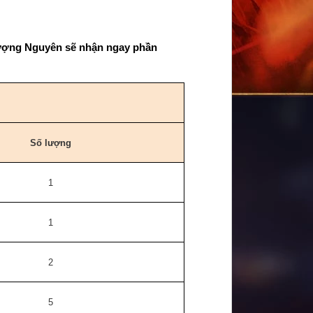
ượng Nguyên sẽ nhận ngay phần 
Số lượng
1
1
2
5