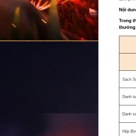
Nội dun
Trong t
thưởng 
Sách S
Danh t
Danh s
Hộp Bi