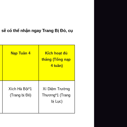
 sẽ có thể nhận ngay Trang Bị Đỏ, cụ 
Nạp Tuần 4
Kích hoạt đủ 
tháng (Tổng nạp 
4 tuần)
Xích Hà Bội*1 
Xí Diệm Trường 
(Trang bị Đỏ)
Thương*1 (Trang 
bị Lục)