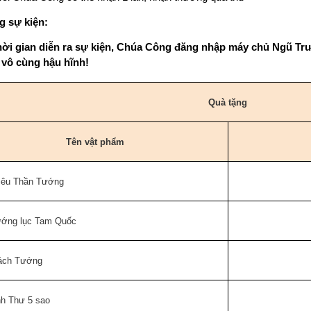
g sự kiện:
hời gian diễn ra sự kiện, Chúa Công đăng nhập máy chủ Ngũ Tr
vô cùng hậu hĩnh!
Quà tặng
Tên vật phẩm
iêu Thần Tướng
ướng lục Tam Quốc
ách Tướng
nh Thư 5 sao