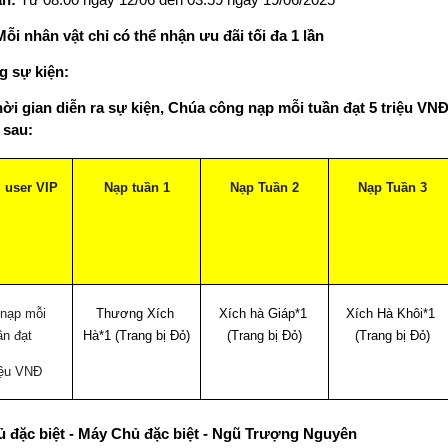
n: 
Từ 08:00 ngày 12/06 đến 03:59 ngày 19/06/2025
ỗi nhân vật chỉ có thể nhận ưu đãi tối đa 1 lần
g sự kiện:
hời gian diễn ra sự kiện, Chúa công nạp mỗi tuần đạt 5 triệu VNĐ
 sau:
 user VIP
Nạp tuần 1
Nạp Tuần 2
Nạp Tuần 3
nạp mỗi 
Thương Xích 
Xích hà Giáp*1 
Xích Hà Khôi*1 
ần đạt
Hà*1 (Trang bị Đỏ)
(Trang bị Đỏ)
(Trang bị Đỏ)
iệu VNĐ
 đặc biệt - Máy Chủ đặc biệt - Ngũ Trượng Nguyên