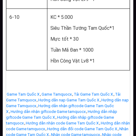
6-10
KC * 5.000
Siêu Thần Tướng Tam Quốc*1
Mực tốt * 30
Tuần Mã Đan * 1000
Hồn Công Vật Lv8 *1
,
,
,
Game Tam Quốc X
Game Tamquocx
Tải Game Tam Quốc X
Tải
,
,
Game Tamquocx
Hướng dẫn nạp Game Tam Quốc X
Hướng dẫn nạp
,
Game Tamquocx
Hướng dẫn nhận giftcode Game Tam Quốc
,
,
X
Hướng dẫn nhận giftcode Game tamquocx
Hướng dẫn nhập
,
giftcode Game Tam Quốc X
Hướng dẫn nhập giftcode Game
,
,
tamquocx
Hướng dẫn nhận code Game Tam Quốc X
Hướng dẫn nhận
,
,
code Game tamquocx
Hướng dẫn đổi code Game Tam Quốc X
Nhận
,
,
code Game Tam Quốc X
Nhận code Game tamquocx
Nhập code