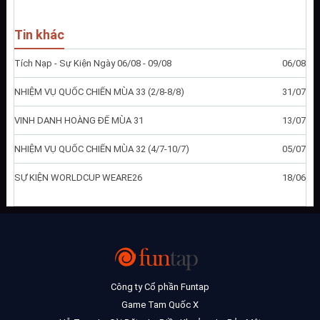
Tin khác
Tích Nạp - Sự Kiện Ngày 06/08 - 09/08
06/08
NHIỆM VỤ QUỐC CHIẾN MÙA 33 (2/8-8/8)
31/07
VINH DANH HOÀNG ĐẾ MÙA 31
13/07
NHIỆM VỤ QUỐC CHIẾN MÙA 32 (4/7-10/7)
05/07
SỰ KIỆN WORLDCUP WEARE26
18/06
Công ty Cổ phần Funtap
Game Tam Quốc X