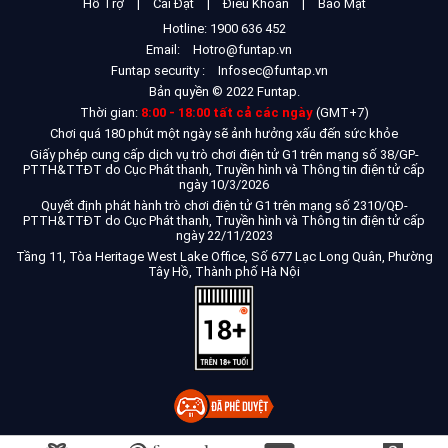
Hỗ Trợ
|
Cài Đặt
|
Điều Khoản
|
Bảo Mật
Hotline: 1900 636 452
Email:
Hotro@funtap.vn
Funtap security :
Infosec@funtap.vn
Bản quyền © 2022 Funtap.
Thời gian:
8:00 - 18:00 tất cả các ngày
(GMT+7)
Chơi quá 180 phút một ngày sẽ ảnh hưởng xấu đến sức khỏe
Giấy phép cung cấp dịch vụ trò chơi điện tử G1 trên mạng số 38/GP-
PTTH&TTĐT do Cục Phát thanh, Truyền hình và Thông tin điện tử cấp
ngày 10/3/2026
Quyết định phát hành trò chơi điện tử G1 trên mạng số 2310/QĐ-
PTTH&TTĐT do Cục Phát thanh, Truyền hình và Thông tin điện tử cấp
ngày 22/11/2023
Tầng 11, Tòa Heritage West Lake Office, Số 677 Lạc Long Quân, Phường
Tây Hồ, Thành phố Hà Nội