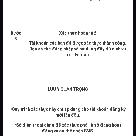
Bước
Xác thực hoàn tất!
5
Tài khoản của bạn đã được xác thực thành công.
Bạn có thể đăng nhập và sử dụng đầy đủ dịch vụ
trên Funtap.
LƯU Ý QUAN TRỌNG
•
Quy trình xác thực này chỉ áp dụng cho tài khoản đăng ký
mới lần đầu.
•
Số điện thoại dùng để xác thực phải là số đang hoạt
động và có thể nhận SMS.