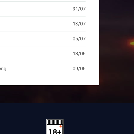
31/07
13/07
05/07
18/06
HƯỚNG DẪN XÁC THỰC TÀI KHOẢN FUNTAP (Áp dụng cho tài khoản đã đăng ký)
09/06