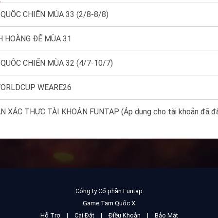
QUỐC CHIẾN MÙA 33 (2/8-8/8)
H HOÀNG ĐẾ MÙA 31
QUỐC CHIẾN MÙA 32 (4/7-10/7)
WORLDCUP WEARE26
Công ty Cổ phần Funtap
Game Tam Quốc X
Hỗ Trợ
|
Cài Đặt
|
Điều Khoản
|
Bảo Mật