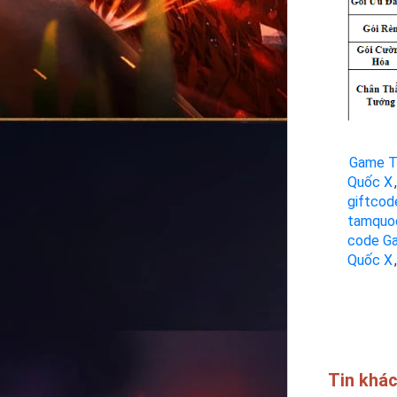
Game T
Quốc X
,
giftco
tamquo
code G
Quốc X
,
Tin khá