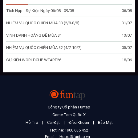
Tích Nạp - Sự Kiện Ngày 06/08 - 09/08
06/08
NHIỆM VỤ QUỐC CHIẾN MÙA 33 (2/8-8/8)
31/07
VINH DANH HOÀNG ĐẾ MÙA 31
13/07
NHIỆM VỤ QUỐC CHIẾN MÙA 32 (4/7-10/7)
05/07
SỰ KIỆN WORLDCUP WEARE26
18/06
Công ty Cổ phần Funtap
Game Tam Quốc X
Hỗ Trợ
|
Cài Đặt
|
Điều Khoản
|
Bảo Mật
Hotline: 1900 636 452
Email:
Hotro@funtap.vn