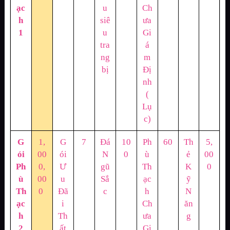
ạc
u
Ch
h
siê
ưa
1
u
Gi
tra
á
ng
m
bị
Đị
nh
(
Lụ
c)
G
1,
G
7
Đá
10
Ph
60
Th
5,
ói
00
ói
N
0
ù
ẻ
00
Ph
0,
Ư
gũ
Th
K
0
ù
00
u
Sắ
ạc
ỹ
Th
0
Đã
c
h
N
ạc
i
Ch
ăn
h
Th
ưa
g
2
ất
Gi