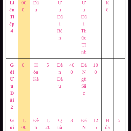
Li
00
Dầ
Ư
Ư
K
ên
0
u
u
u
ê
Ti
Đã
Đã
ếp
i
i
4
Rè
Th
n
ức
Tỉ
nh
G
0
H
5
Đè
40
Đá
10
ói
ỏa
n
0
N
0
Ư
Kê
Dầ
gũ
u
u
Sắ
Đ
c
ãi
2
G
1,
Đè
1,
Q
3
Đá
12
H
5
ói
00
n
20
uà
N
5
ỏa