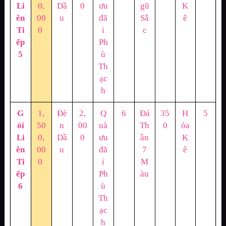
Li
0,
Dầ
0
ưu
gũ
K
ên
00
u
đã
Sắ
ê
Ti
0
i
c
ếp
Ph
5
ù
Th
ạc
h
G
1,
Đè
2,
Q
6
Đá
35
H
5
ói
50
n
00
uà
Th
0
ỏa
Li
0,
Dầ
0
ưu
ần
K
ên
00
u
đã
7
ê
Ti
0
i
M
ếp
Ph
àu
6
ù
Th
ạc
h