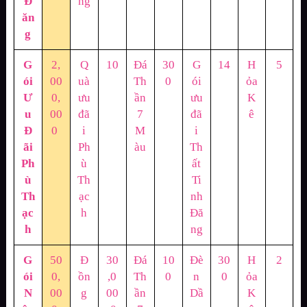
Đ
ng
ăn
g
G
2,
Q
10
Đá
30
G
14
H
5
ói
00
uà
Th
0
ói
ỏa
Ư
0,
ưu
ần
ưu
K
u
00
đã
7
đã
ê
Đ
0
i
M
i
ãi
Ph
àu
Th
Ph
ù
ất
ù
Th
Ti
Th
ạc
nh
ạc
h
Đă
h
ng
G
50
Đ
30
Đá
10
Đè
30
H
2
ói
0,
ồn
,0
Th
0
n
0
ỏa
N
00
g
00
ần
Dầ
K