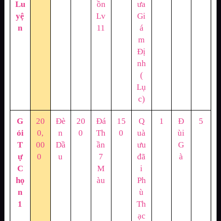
Lu
ồn
ưa
yệ
Lv
Gi
n
11
á
m
Đị
nh
(
Lụ
c)
G
20
Đè
20
Đá
15
Q
1
Đ
5
ói
0,
n
0
Th
0
uà
ùi
T
00
Dầ
ần
ưu
G
ự
0
u
7
đã
à
C
M
i
họ
àu
Ph
n
ù
1
Th
ạc