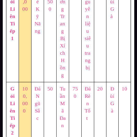
ói
,0
ẻ
50
ơn
gu
ùi
Li
00
K
0
g
yê
G
ên
ỹ
Tr
n
à
Ti
Nă
an
liệ
ếp
ng
g
u
1
Bị
siê
Xí
u
ch
tra
H
ng
ồn
bị
g
G
10
Đá
50
Tu
75
Đá
20
Đ
10
ói
0,
N
ần
0
Rè
ùi
Li
00
gũ
M
n
G
ên
0
Sắ
ã
Tố
à
Ti
c
Đa
t
ếp
n
2