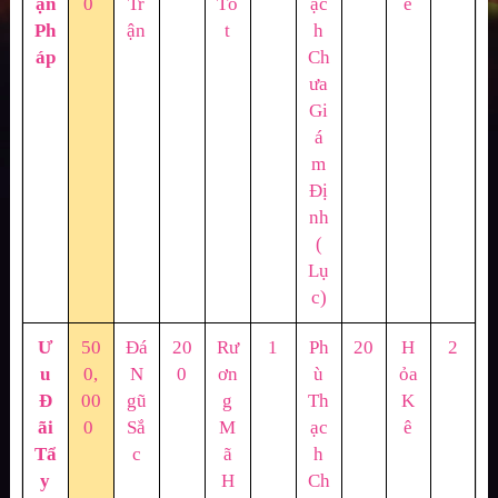
ận
0
Tr
Tố
ạc
ê
Ph
ận
t
h
áp
Ch
ưa
Gi
á
m
Đị
nh
(
Lụ
c)
Ư
50
Đá
20
Rư
1
Ph
20
H
2
u
0,
N
0
ơn
ù
ỏa
Đ
00
gũ
g
Th
K
ãi
0
Sắ
M
ạc
ê
Tẩ
c
ã
h
y
H
Ch