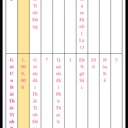
Ti
á
nh
m
Đă
Đị
ng
nh
(
Lụ
c)
G
1,
G
7
Q
3
Đá
20
H
5
ói
00
ói
uà
N
0
ỏa
Ư
0,
ưu
ưu
gũ
K
u
00
đã
đã
Sắ
ê
Đ
0
i
i
c
ãi
Th
Ph
Th
ất
ù
ất
Ti
Th
Ti
nh
ạc
nh
Đă
h