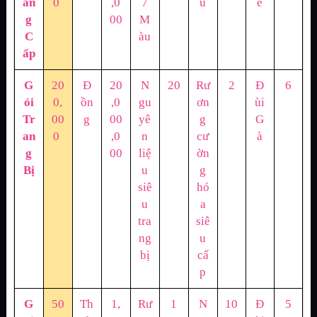
ân
0
,0
7
u
ê
g
00
M
C
àu
ấp
G
20
Đ
20
N
20
Rư
2
Đ
6
ói
0,
ồn
,0
gu
ơn
ùi
Tr
00
g
00
yê
g
G
an
0
,0
n
cư
à
g
00
liệ
ờn
Bị
u
g
siê
hó
u
a
tra
siê
ng
u
bị
cấ
p
G
50
Th
1,
Rư
1
N
10
Đ
5