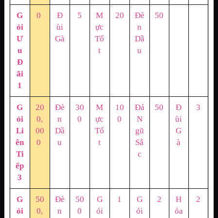
G
0
Đ
5
M
20
Đè
50
ói
ùi
ực
n
Ư
Gà
Tố
Dầ
u
t
u
Đ
ãi
1
G
20
Đè
30
M
10
Đá
50
Đ
3
ói
0,
n
0
ực
0
N
ùi
Li
00
Dầ
Tố
gũ
G
ên
0
u
t
Sắ
à
Ti
c
ếp
3
G
50
Đè
50
G
1
G
2
H
2
ói
0,
n
0
ói
ói
ỏa