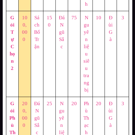
h
G
10
Sá
15
Đá
75
N
10
Đ
3
ói
0,
ch
0
N
gu
ùi
T
00
Bố
gũ
yê
G
ự
0
Tr
Sắ
n
à
C
ận
c
liệ
họ
u
n
siê
2
u
tra
ng
bị
G
20
Đá
25
N
20
Ph
20
Đ
3
ói
0,
N
gu
ù
ùi
Ph
00
gũ
yê
Th
G
ù
0
Sắ
n
ạc
à
Th
c
liệ
h