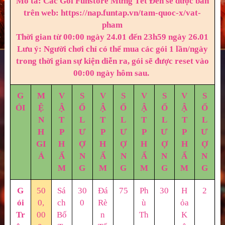
Mô tả: Các Gói Funstore Mừng Tết Đến sẽ được bán
trên web: https://nap.funtap.vn/tam-quoc-x/vat-
pham
Thời gian từ 00:00 ngày 24.01 đến 23h59 ngày 26.01
Lưu ý: Người chơi chỉ có thể mua các gói 1 lần/ngày
trong thời gian sự kiện diễn ra, gói sẽ được reset vào
00:00 ngày hôm sau.
G
M
V
S
V
S
V
S
V
S
ÓI
Ệ
Ậ
Ố
Ậ
Ố
Ậ
Ố
Ậ
Ố
N
T
L
T
L
T
L
T
L
H
P
Ư
P
Ư
P
Ư
P
Ư
GI
H
Ợ
H
Ợ
H
Ợ
H
Ợ
Á
Ẩ
N
Ẩ
N
Ẩ
N
Ẩ
N
M
G
M
G
M
G
M
G
G
50
Sá
30
Đá
75
Ph
30
H
2
ói
0,
ch
0
Rè
ù
ỏa
Tr
00
Bố
n
Th
K