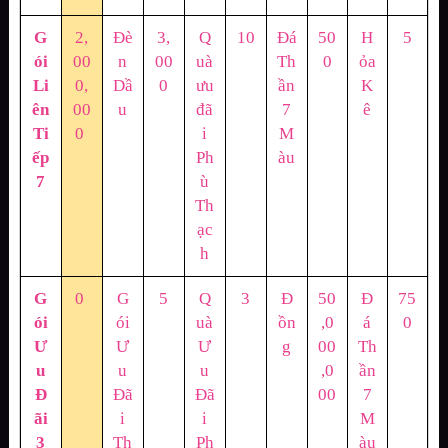
G
2,
Đè
3,
Q
10
Đá
50
H
5
ói
00
n
00
uà
Th
0
ỏa
Li
0,
Dầ
0
ưu
ần
K
ên
00
u
đã
7
ê
Ti
0
i
M
ếp
Ph
àu
7
ù
Th
ạc
h
G
0
G
5
Q
3
Đ
50
Đ
75
ói
ói
uà
ồn
,0
á
0
Ư
Ư
Ư
g
00
Th
u
u
u
,0
ần
Đ
Đã
Đã
00
7
ãi
i
i
M
3
Th
Ph
àu