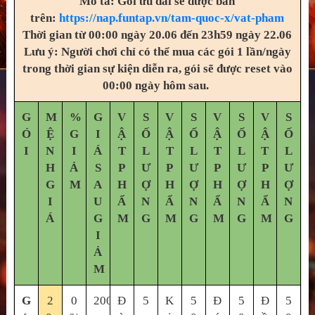
Mô tả: Gói ưu đãi sẽ được bán
trên:
https://nap.funtap.vn/tam-quoc-x/vat-pham
Thời gian từ 00:00 ngày 20.06 đến 23h59 ngày 22.06
Lưu ý: Người chơi chỉ có thể mua các gói 1 lần/ngày
trong thời gian sự kiện diễn ra, gói sẽ được reset vào
00:00 ngày hôm sau.
G
M
%
G
V
S
V
S
V
S
V
S
Ó
Ệ
G
I
Ậ
Ố
Ậ
Ố
Ậ
Ố
Ậ
Ố
I
N
I
Á
T
L
T
L
T
L
T
L
H
Ả
S
P
Ư
P
Ư
P
Ư
P
Ư
G
M
A
H
Ợ
H
Ợ
H
Ợ
H
Ợ
I
U
Ẩ
N
Ẩ
N
Ẩ
N
Ẩ
N
Á
G
M
G
M
G
M
G
M
G
I
Ả
M
G
2
0
20000
Đ
5
K
5
Đ
5
Đ
5