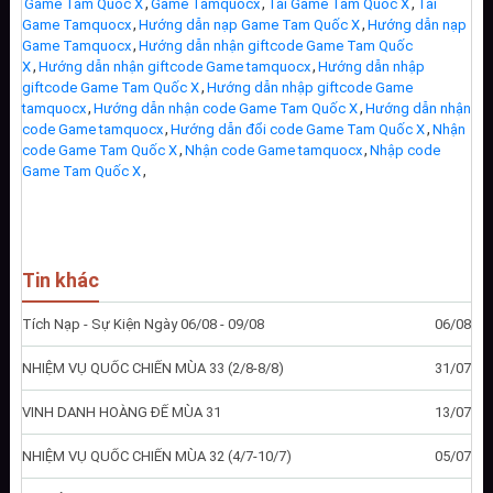
,
,
,
Game Tam Quốc X
Game Tamquocx
Tải Game Tam Quốc X
Tải
,
,
Game Tamquocx
Hướng dẫn nạp Game Tam Quốc X
Hướng dẫn nạp
,
Game Tamquocx
Hướng dẫn nhận giftcode Game Tam Quốc
,
,
X
Hướng dẫn nhận giftcode Game tamquocx
Hướng dẫn nhập
,
giftcode Game Tam Quốc X
Hướng dẫn nhập giftcode Game
,
,
tamquocx
Hướng dẫn nhận code Game Tam Quốc X
Hướng dẫn nhận
,
,
code Game tamquocx
Hướng dẫn đổi code Game Tam Quốc X
Nhận
,
,
code Game Tam Quốc X
Nhận code Game tamquocx
Nhập code
,
Game Tam Quốc X
Tin khác
Tích Nạp - Sự Kiện Ngày 06/08 - 09/08
06/08
NHIỆM VỤ QUỐC CHIẾN MÙA 33 (2/8-8/8)
31/07
VINH DANH HOÀNG ĐẾ MÙA 31
13/07
NHIỆM VỤ QUỐC CHIẾN MÙA 32 (4/7-10/7)
05/07