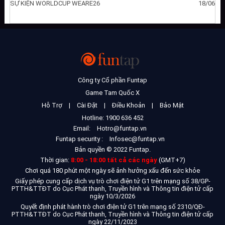
SỰ KIỆN WORLDCUP WEARE26
18/06
Công ty Cổ phần Funtap
Game Tam Quốc X
Hỗ Trợ
|
Cài Đặt
|
Điều Khoản
|
Bảo Mật
Hotline: 1900 636 452
Email:
Hotro@funtap.vn
Funtap security :
Infosec@funtap.vn
Bản quyền © 2022 Funtap.
Thời gian:
8:00 - 18:00 tất cả các ngày
(GMT+7)
Chơi quá 180 phút một ngày sẽ ảnh hưởng xấu đến sức khỏe
Giấy phép cung cấp dịch vụ trò chơi điện tử G1 trên mạng số 38/GP-
PTTH&TTĐT do Cục Phát thanh, Truyền hình và Thông tin điện tử cấp
ngày 10/3/2026
Quyết định phát hành trò chơi điện tử G1 trên mạng số 2310/QĐ-
PTTH&TTĐT do Cục Phát thanh, Truyền hình và Thông tin điện tử cấp
ngày 22/11/2023