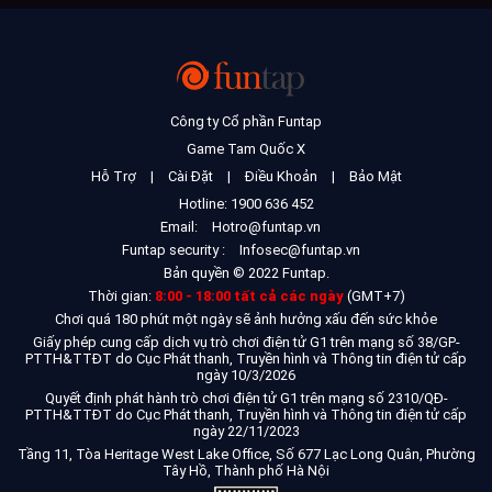
Công ty Cổ phần Funtap
Game Tam Quốc X
Hỗ Trợ
|
Cài Đặt
|
Điều Khoản
|
Bảo Mật
Hotline: 1900 636 452
Email:
Hotro@funtap.vn
Funtap security :
Infosec@funtap.vn
Bản quyền © 2022 Funtap.
Thời gian:
8:00 - 18:00 tất cả các ngày
(GMT+7)
Chơi quá 180 phút một ngày sẽ ảnh hưởng xấu đến sức khỏe
Giấy phép cung cấp dịch vụ trò chơi điện tử G1 trên mạng số 38/GP-
PTTH&TTĐT do Cục Phát thanh, Truyền hình và Thông tin điện tử cấp
ngày 10/3/2026
Quyết định phát hành trò chơi điện tử G1 trên mạng số 2310/QĐ-
PTTH&TTĐT do Cục Phát thanh, Truyền hình và Thông tin điện tử cấp
ngày 22/11/2023
Tầng 11, Tòa Heritage West Lake Office, Số 677 Lạc Long Quân, Phường
Tây Hồ, Thành phố Hà Nội