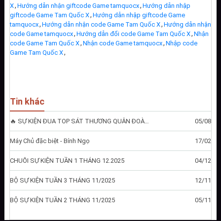
,
,
X
Hướng dẫn nhận giftcode Game tamquocx
Hướng dẫn nhập
,
giftcode Game Tam Quốc X
Hướng dẫn nhập giftcode Game
,
,
tamquocx
Hướng dẫn nhận code Game Tam Quốc X
Hướng dẫn nhận
,
,
code Game tamquocx
Hướng dẫn đổi code Game Tam Quốc X
Nhận
,
,
code Game Tam Quốc X
Nhận code Game tamquocx
Nhập code
,
Game Tam Quốc X
Tin khác
🔥 SỰ KIỆN ĐUA TOP SÁT THƯƠNG QUÂN ĐOÀN 6/8 — TAM QUỐC X 🔥
05/08
Máy Chủ đặc biệt - Bính Ngọ
17/02
CHUỖI SỰ KIỆN TUẦN 1 THÁNG 12.2025
04/12
BỘ SỰ KIỆN TUẦN 3 THÁNG 11/2025
12/11
BỘ SỰ KIỆN TUẦN 2 THÁNG 11/2025
05/11