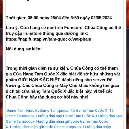
Thời gian: 08:00 ngày 25/04 đến 3:59 ngày 02/05/2024
Lưu ý: Cửa hàng sẽ mở trên Funstore. Chúa Công có thể 
truy cập Funstore thông qua đường link: 
https://nap.funtap.vn/tam-quoc-x/vat-pham
Nội dung sự kiện:
Trong thời gian diễn ra sự kiện, Chúa Công có thể tham 
gia Cửa Hàng Tam Quốc X đặc biệt để sở hữu những vật 
phẩm GIỚI HẠN ĐẶC BIỆT, dành riêng cho server Đế 
Vương. Các Chúa Công ở Máy Chủ khác không thể giao 
dịch tại cửa hàng Tam Quốc X đặc biệt này, vì thế các 
Chúa Công hãy tận dụng cơ hội này nhé!
,
,
,
Game Tam Quốc X
Game Tamquocx
Tải Game Tam Quốc X
Tải
,
,
Game Tamquocx
Hướng dẫn nạp Game Tam Quốc X
Hướng dẫn nạp
,
Game Tamquocx
Hướng dẫn nhận giftcode Game Tam Quốc
,
,
X
Hướng dẫn nhận giftcode Game tamquocx
Hướng dẫn nhập