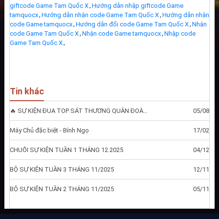
,
giftcode Game Tam Quốc X
Hướng dẫn nhập giftcode Game
,
,
tamquocx
Hướng dẫn nhận code Game Tam Quốc X
Hướng dẫn nhận
,
,
code Game tamquocx
Hướng dẫn đổi code Game Tam Quốc X
Nhận
,
,
code Game Tam Quốc X
Nhận code Game tamquocx
Nhập code
,
Game Tam Quốc X
Tin khác
🔥 SỰ KIỆN ĐUA TOP SÁT THƯƠNG QUÂN ĐOÀN 6/8 — TAM QUỐC X 🔥
05/08
Máy Chủ đặc biệt - Bính Ngọ
17/02
CHUỖI SỰ KIỆN TUẦN 1 THÁNG 12.2025
04/12
BỘ SỰ KIỆN TUẦN 3 THÁNG 11/2025
12/11
BỘ SỰ KIỆN TUẦN 2 THÁNG 11/2025
05/11