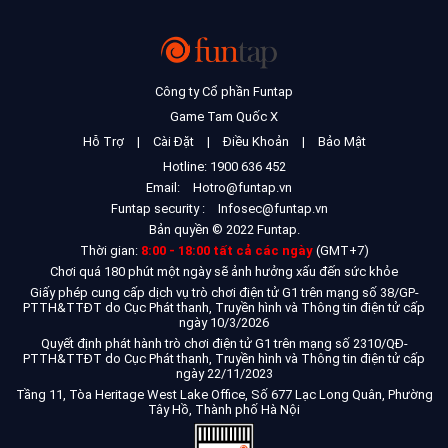
Công ty Cổ phần Funtap
Game Tam Quốc X
Hỗ Trợ
|
Cài Đặt
|
Điều Khoản
|
Bảo Mật
Hotline: 1900 636 452
Email:
Hotro@funtap.vn
Funtap security :
Infosec@funtap.vn
Bản quyền © 2022 Funtap.
Thời gian:
8:00 - 18:00 tất cả các ngày
(GMT+7)
Chơi quá 180 phút một ngày sẽ ảnh hưởng xấu đến sức khỏe
Giấy phép cung cấp dịch vụ trò chơi điện tử G1 trên mạng số 38/GP-
PTTH&TTĐT do Cục Phát thanh, Truyền hình và Thông tin điện tử cấp
ngày 10/3/2026
Quyết định phát hành trò chơi điện tử G1 trên mạng số 2310/QĐ-
PTTH&TTĐT do Cục Phát thanh, Truyền hình và Thông tin điện tử cấp
ngày 22/11/2023
Tầng 11, Tòa Heritage West Lake Office, Số 677 Lạc Long Quân, Phường
Tây Hồ, Thành phố Hà Nội