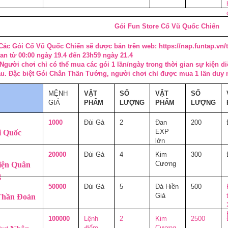
Gói Fun Store Cổ Vũ Quốc Chiến
 Các Gói Cổ Vũ Quốc Chiến sẽ được bán trên web: https://nap.funtap.vn
an từ 00:00 ngày 19.4 đến 23h59 ngày 21.4
Người chơi chỉ có thể mua các gói 1 lần/ngày trong thời gian sự kiện di
u. Đặc biệt Gói Chân Thần Tướng, người chơi chỉ được mua 1 lần duy 
MỆNH
VẬT
SỐ
VẬT
SỐ
GIÁ
PHẨM
LƯỢNG
PHẨM
LƯỢNG
1000
Đùi Gà
2
Đan
200
EXP
i Quốc
lớn
20000
Đùi Gà
4
Kim
300
Cương
iện Quân
g
50000
Đùi Gà
5
Đá Hiền
500
Giả
Thần Đoàn
100000
Lệnh
2
Kim
2500
điểm
Cương