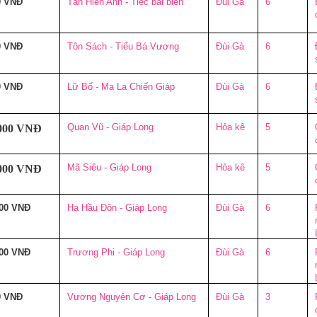
0 VNĐ
Tân Hiến Anh - Tiệc bãi biển
Đùi Gà
6
0 VNĐ
Tôn Sách - Tiểu Bá Vương
Đùi Gà
6
0 VNĐ
Lữ Bố - Ma La Chiến Giáp
Đùi Gà
6
Quan Vũ - Giáp Long
Hỏa kê
5
.000 VNĐ
Mã Siêu - Giáp Long
Hỏa kê
5
.000 VNĐ
000 VNĐ
Hạ Hầu Đôn - Giáp Long
Đùi Gà
6
000 VNĐ
Trương Phi - Giáp Long
Đùi Gà
6
0 VNĐ
Vương Nguyên Cơ - Giáp Long
Đùi Gà
3