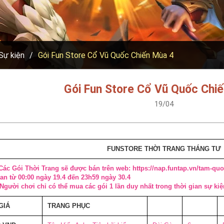
Sự kiện
Gói Fun Store Cổ Vũ Quốc Chiến Mùa 4
Gói Fun Store Cổ Vũ Quốc Chi
19/04
FUNSTORE THỜI TRANG THÁNG TƯ
Các Gói Thời Trang sẽ được bán trên web: https://nap.funtap.vn/tam-qu
an từ 00:00 ngày 19.4 đến 23h59 ngày 30.4
Người chơi chỉ có thể mua các gói 1 lần duy nhất trong thời gian sự kiệ
GIÁ
TRANG PHỤC