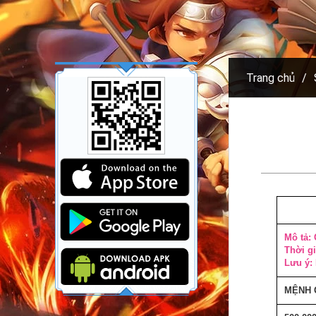
Trang chủ
Mô tả: 
Thời gi
Lưu ý: 
MỆNH 