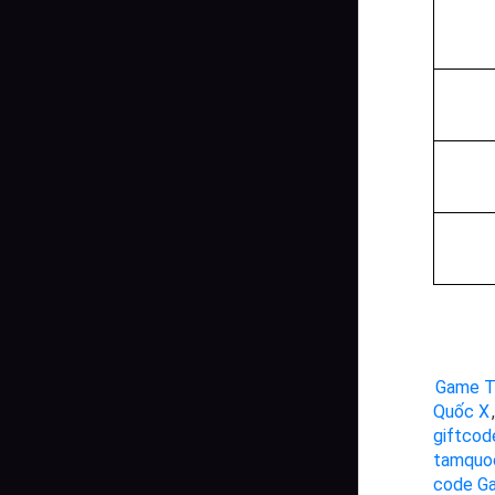
Game T
Quốc X
,
giftco
tamquo
code G