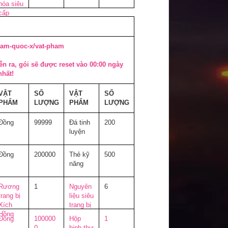
hóa siêu
cấp
/tam-quoc-x/vat-pham
ễn ra, gói sẽ được reset vào 00:00 ngày
nhất!
VẬT
SỐ
VẬT
SỐ
PHẨM
LƯỢNG
PHẨM
LƯỢNG
Đồng
99999
Đá tinh
200
luyện
Đồng
200000
Thẻ kỹ
500
năng
Rương
1
Nguyên
6
trang bị
liệu siêu
Xích
trang bị
Hồng
Đồng
100000
Hộp
1
0
binh thư