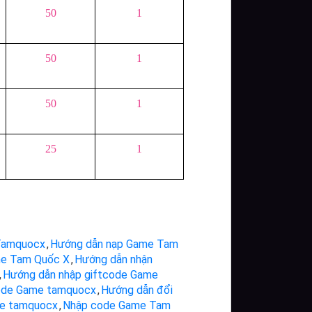
50
1
50
1
50
1
25
1
Tamquocx
,
Hướng dẫn nạp Game Tam
me Tam Quốc X
,
Hướng dẫn nhận
,
Hướng dẫn nhập giftcode Game
ode Game tamquocx
,
Hướng dẫn đổi
e tamquocx
,
Nhập code Game Tam