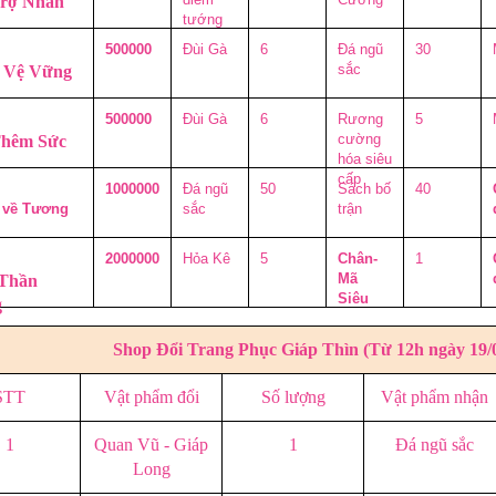
Trợ Nhân
tướng
500000
Đùi Gà
6
Đá ngũ
30
sắc
 Vệ Vững
500000
Đùi Gà
6
Rương
5
cường
Thêm Sức
hóa siêu
cấp
1000000
Đá ngũ
50
Sách bố
40
 về Tương
sắc
trận
2000000
Hỏa Kê
5
Chân-
1
Mã
Thần
Siêu
g
Shop Đổi Trang Phục Giáp Thìn (Từ 12h ngày 19/04
STT
Vật phẩm đổi
Số lượng
Vật phẩm nhận
1
Quan Vũ - Giáp
1
Đá ngũ sắc
Long