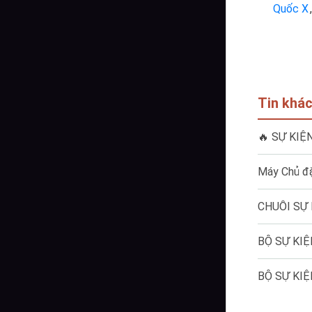
Quốc X
,
Tin khá
🔥 SỰ KI
Máy Chủ đặ
CHUỖI SỰ 
BỘ SỰ KIỆ
BỘ SỰ KIỆ