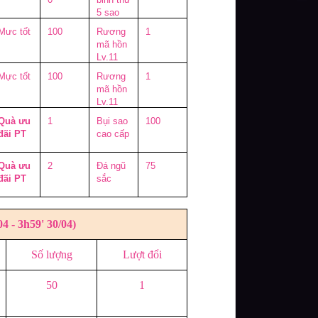
5 sao
Mưc tốt
100
Rương
1
mã hồn
Lv.11
Mực tốt
100
Rương
1
mã hồn
Lv.11
Quà ưu
1
Bụi sao
100
đãi PT
cao cấp
Quà ưu
2
Đá ngũ
75
đãi PT
sắc
 - 3h59' 30/04)
Số lượng
Lượt đổi
50
1