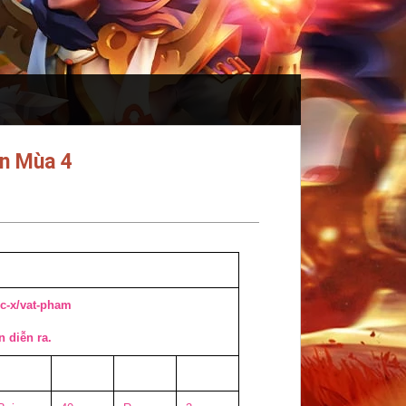
ến Mùa 4
oc-x/vat-pham
n diễn ra.