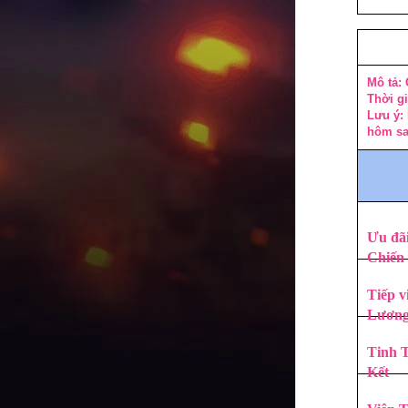
Mô tả:
Thời gi
Lưu ý: 
hôm sa
Ưu đã
Chiến
Tiếp v
Lươn
Tinh 
Kết