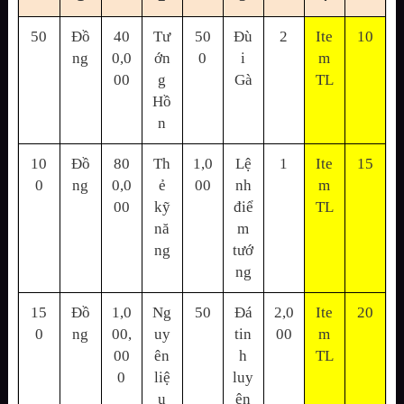
50
Đồ
40
Tư
50
Đù
2
Ite
10
ng
0,0
ớn
0
i
m
00
g
Gà
TL
Hồ
n
10
Đồ
80
Th
1,0
Lệ
1
Ite
15
0
ng
0,0
ẻ
00
nh
m
00
kỹ
điể
TL
nă
m
ng
tướ
ng
15
Đồ
1,0
Ng
50
Đá
2,0
Ite
20
0
ng
00,
uy
tin
00
m
00
ên
h
TL
0
liệ
luy
u
ện