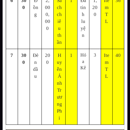
6
30
Đ
2,
Sá
1
Đá
1,
Ite
36
0
ồn
00
ch
tin
20
m
g
0,
ch
h
0
T
00
iê
lu
L
0
u
yệ
th
n
ần
7
30
Đè
20
H
1
Hỏ
3
Ite
40
a
0
n
0
uy
m
Kê
dầ
ễn
T
u
Ả
L
nh
Tr
ươ
ng
Ph
i