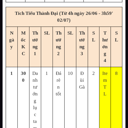
Tích Tiểu Thành Đại (Từ 4h ngày 26/06 - 3h59'
02/07)
N
M
Th
SL
Th
SL
Th
S
T
S
gà
ốc
ưở
ưở
ưở
L
hư
L
y
K
ng
ng
ng
ởn
C
1
2
3
g
4
1
30
Da
1
Đá
10
Đ
2
Ite
8
0
nh
rè
ùi
m
tư
n
Gà
T
ớn
tốt
L
g
lụ
c
ta