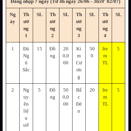
Đăng nhập 7 ngày (Từ 4h ngày 26/06 - 3h59' 02/07)
Ng
Th
SL
Th
SL
Th
SL
Th
SL
ày
ưở
ưở
ưở
ưở
ng
ng
ng
ng
1
2
3
4
1
Đá
15
Đồ
20
Ki
50
Ite
5
Ng
ng
0,0
m
0
m
ũ
00
Cư
TL
Sắc
ơn
g
2
Ng
5
Đồ
50
Bấ
20
Ite
5
uy
ng
0,0
c
m
ên
00
Đè
TL
liệ
n
u
siê