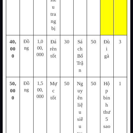
u
tra
ng
bị
40,
Đồ
1,0
Đá
30
Sá
50
Đù
3
ng
00,
00
rèn
ch
i
000
0
tốt
Bố
gà
Trậ
n
50,
Đồ
1,5
Mự
50
Ng
50
Hộ
1
ng
00,
00
c
uy
p
000
0
tốt
ên
bin
liệ
h
u
thư
siê
5
u
sao