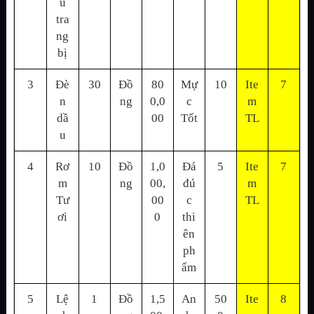
u
tra
ng
bị
3
Đè
30
Đồ
80
Mự
10
Ite
7
n
ng
0,0
c
m
dầ
00
Tốt
TL
u
4
Rơ
10
Đồ
1,0
Đá
5
Ite
7
m
ng
00,
đú
m
Tư
00
c
TL
ơi
0
thi
ên
ph
ẩm
5
Lệ
1
Đồ
1,5
An
50
Ite
8