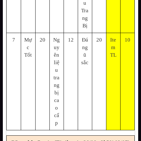
u
Tra
ng
Bị
7
Mự
20
Ng
12
Đá
20
Ite
10
c
uy
ng
m
Tốt
ên
ũ
TL
liệ
sắc
u
tra
ng
bị
ca
o
cấ
p