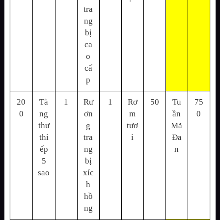
tra
ng
bị
ca
o
cấ
p
20
Tà
1
Rư
1
Rơ
50
Tu
75
0
ng
ơn
m
ần
0
thư
g
tươ
Mã
thi
tra
i
Đa
ếp
ng
n
5
bị
sao
xíc
h
hồ
ng