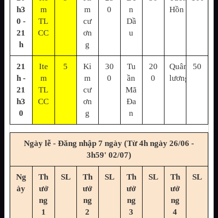
h3
m
m
0
n
Hồn
0 -
TL
cư
Dầ
21
CC
ơn
u
h
g
21
Ite
5
Ki
30
Tu
20
Quân
50
h -
m
m
0
ần
0
lương
21
TL
cư
Mã
h3
CC
ơn
Đa
0
g
n
Ngày lễ - Đăng nhập 7 ngày (Từ 4h ngày 26/06 -
3h59' 02/07)
Ng
Th
SL
Th
SL
Th
SL
Th
SL
ày
ưở
ưở
ưở
ưở
ng
ng
ng
ng
1
2
3
4