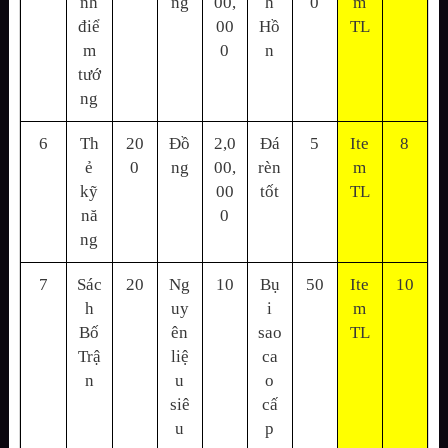
nh
ng
00,
h
0
m
điể
00
Hồ
TL
m
0
n
tướ
ng
6
Th
20
Đồ
2,0
Đá
5
Ite
8
ẻ
0
ng
00,
rèn
m
kỹ
00
tốt
TL
nă
0
ng
7
Sác
20
Ng
10
Bụ
50
Ite
10
h
uy
i
m
Bố
ên
sao
TL
Trậ
liệ
ca
n
u
o
siê
cấ
u
p