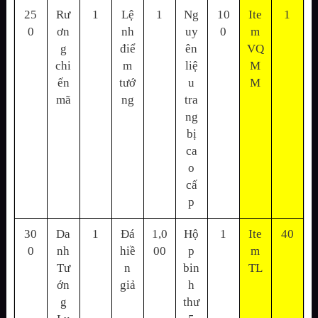
25
Rư
1
Lệ
1
Ng
10
Ite
1
0
ơn
nh
uy
0
m
g
điể
ên
VQ
chi
m
liệ
M
ến
tướ
u
M
mã
ng
tra
ng
bị
ca
o
cấ
p
30
Da
1
Đá
1,0
Hộ
1
Ite
40
0
nh
hiề
00
p
m
Tư
n
bin
TL
ớn
giả
h
g
thư