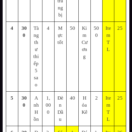
tra
ng
bị
4
30
Tà
4
M
50
Ki
50
Ite
25
0
ng
ực
m
0
m
th
tốt
Cư
T
ư
ơn
L
thi
g
ếp
5
sa
o
5
30
A
1,
Đè
40
H
2
Ite
25
0
nh
00
n
ỏa
m
H
0
Dầ
Kê
T
ồn
u
L