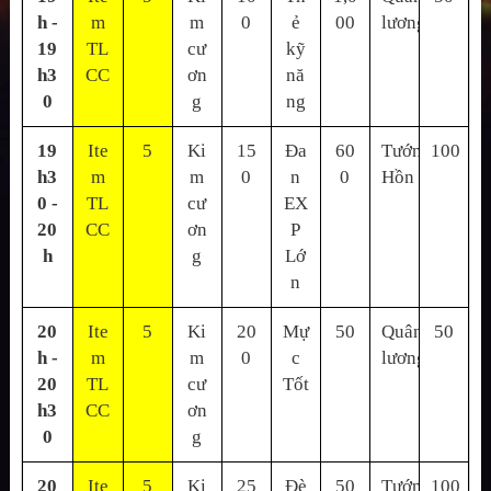
h -
m
m
0
ẻ
00
lương
19
TL
cư
kỹ
h3
CC
ơn
nă
0
g
ng
19
Ite
5
Ki
15
Đa
60
Tướng
100
h3
m
m
0
n
0
Hồn
0 -
TL
cư
EX
20
CC
ơn
P
h
g
Lớ
n
20
Ite
5
Ki
20
Mự
50
Quân
50
h -
m
m
0
c
lương
20
TL
cư
Tốt
h3
CC
ơn
0
g
20
Ite
5
Ki
25
Đè
50
Tướng
100