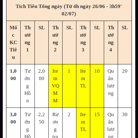
Tích Tiêu Tổng ngày (Từ 4h ngày 26/06 - 3h59'
02/07)
Mố
Th
SL
Th
SL
Th
SL
Th
SL
c
ưở
ưở
ưở
ưở
KC
ng
ng
ng
ng
Tiê
1
2
3
4
u
1,0
Tư
2,0
Ite
1
Ite
10
Qu
20
00
ớn
00
m
m
ân
g
VQ
TL
lươ
Hồ
M
ng
n
M
3,0
Tư
2,2
Rư
2
Ite
15
Qu
30
00
ớn
50
ơn
m
ân
g
g
TL
lươ
Hồ
tra
ng