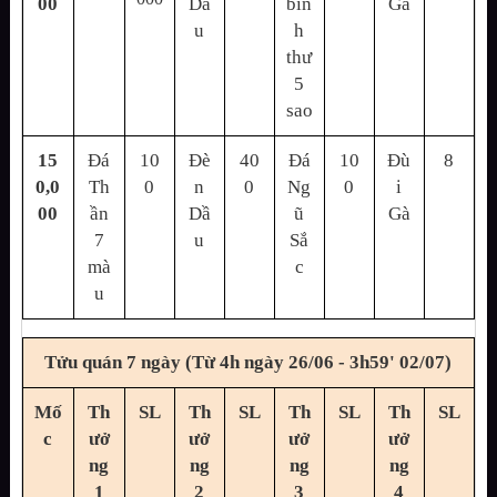
00
Dầ
bin
Gà
u
h
thư
5
sao
15
Đá
10
Đè
40
Đá
10
Đù
8
0,0
Th
0
n
0
Ng
0
i
00
ần
Dầ
ũ
Gà
7
u
Sắ
mà
c
u
Tửu quán 7 ngày (Từ 4h ngày 26/06 - 3h59' 02/07)
Mố
Th
SL
Th
SL
Th
SL
Th
SL
c
ưở
ưở
ưở
ưở
ng
ng
ng
ng
1
2
3
4