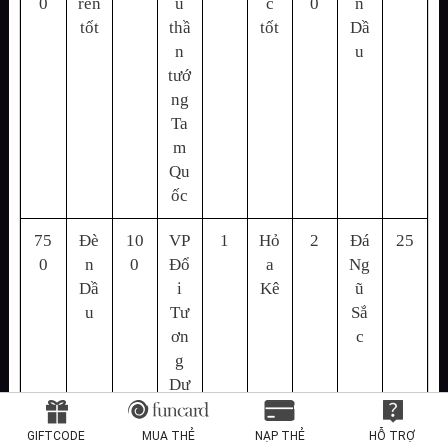
0
rèn
u
c
0
n
tốt
thầ
tốt
Dầ
n
u
tướ
ng
Ta
m
Qu
ốc
75
Đè
10
VP
1
Hỏ
2
Đá
25
0
n
0
Đổ
a
Ng
Dầ
i
Kê
ũ
u
Tư
Sắ
ơn
c
g
Dư
ơn
g
GIFTCODE
MUA THẺ
NẠP THẺ
HỖ TRỢ