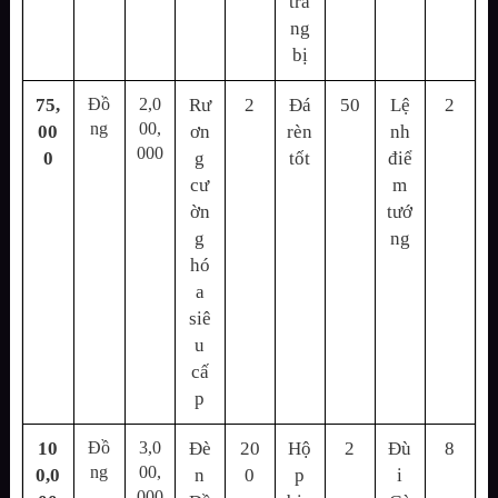
tra
ng
bị
75,
Đồ
2,0
Rư
2
Đá
50
Lệ
2
ng
00,
00
ơn
rèn
nh
000
0
g
tốt
điể
cư
m
ờn
tướ
g
ng
hó
a
siê
u
cấ
p
10
Đồ
3,0
Đè
20
Hộ
2
Đù
8
ng
00,
0,0
n
0
p
i
000