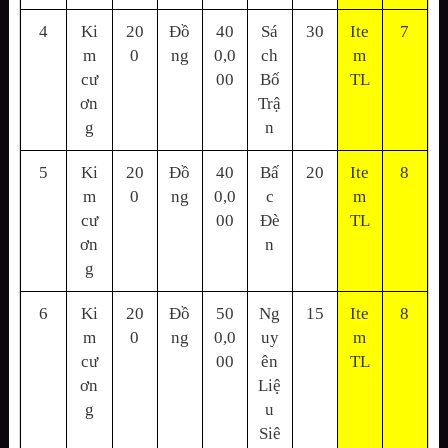
4
Ki
20
Đồ
40
Sá
30
Ite
7
m
0
ng
0,0
ch
m
cư
00
Bố
TL
ơn
Trậ
g
n
5
Ki
20
Đồ
40
Bấ
20
Ite
8
m
0
ng
0,0
c
m
cư
00
Đè
TL
ơn
n
g
6
Ki
20
Đồ
50
Ng
15
Ite
8
m
0
ng
0,0
uy
m
cư
00
ên
TL
ơn
Liệ
g
u
Siê