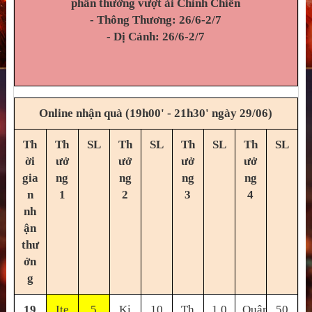
phần thưởng vượt ải Chinh Chiến
- Thông Thương: 26/6-2/7
- Dị Cảnh: 26/6-2/7
Online nhận quà (19h00' - 21h30' ngày 29/06)
Th
Th
SL
Th
SL
Th
SL
Th
SL
ời
ưở
ưở
ưở
ưở
gia
ng
ng
ng
ng
n
1
2
3
4
nh
ận
thư
ởn
g
19
Ite
5
Ki
10
Th
1,0
Quân
50