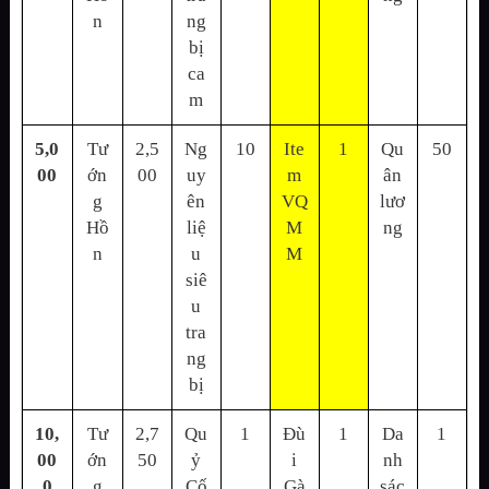
n
ng
bị
ca
m
5,0
Tư
2,5
Ng
10
Ite
1
Qu
50
00
ớn
00
uy
m
ân
g
ên
VQ
lươ
Hồ
liệ
M
ng
n
u
M
siê
u
tra
ng
bị
10,
Tư
2,7
Qu
1
Đù
1
Da
1
00
ớn
50
ỷ
i
nh
0
g
Cố
Gà
sác