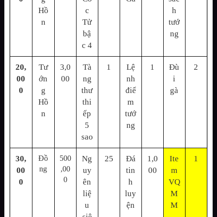
Hồ
c
h
n
Tử
tướ
bậ
ng
c 4
20,
Tư
3,0
Tà
1
Lệ
1
Đù
2
00
ớn
00
ng
nh
i
0
g
thư
điể
gà
Hồ
thi
m
n
ếp
tướ
5
ng
sao
30,
Đồ
500
Ng
25
Đá
1,0
Ite
1
ng
,00
00
uy
tin
00
m
0
0
ên
h
VQ
liệ
luy
M
u
ện
M
siê