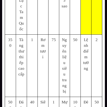
Lụ
5
c
sao
Ta
m
Qu
ốc
35
Tà
1
Rơ
75
Ng
50
Lệ
2
0
ng
m
uy
nh
thư
tươ
ên
điể
thi
i
liệ
m
ếp
u
tướ
cao
siê
ng
cấp
u
tra
ng
bị
50
Đá
40
Siê
1
Mự
10
Đè
50