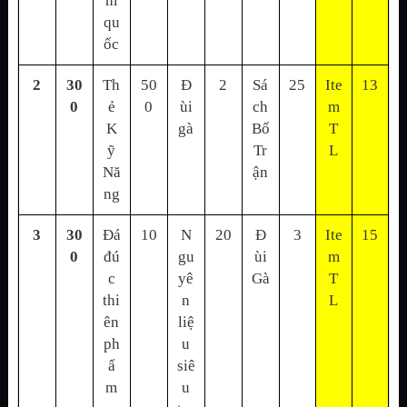
m
qu
ốc
2
30
Th
50
Đ
2
Sá
25
Ite
13
0
ẻ
0
ùi
ch
m
K
gà
Bố
T
ỹ
Tr
L
Nă
ận
ng
3
30
Đá
10
N
20
Đ
3
Ite
15
0
đú
gu
ùi
m
c
yê
Gà
T
thi
n
L
ên
liệ
ph
u
ẩ
siê
m
u