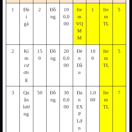
1
Đù
2
Đồ
10
Ite
1
Ite
5
i
ng
0,0
m
m
gà
00
VQ
TL
M
M
2
Ki
15
Đồ
20
Đè
10
Ite
5
m
0
ng
0,0
n
0
m
cư
00
Dầ
TL
ơn
u
g
3
Qu
50
Đồ
30
Đa
1,0
Ite
7
ân
ng
0,0
n
00
m
lươ
00
EX
TL
ng
P
Lớ
n