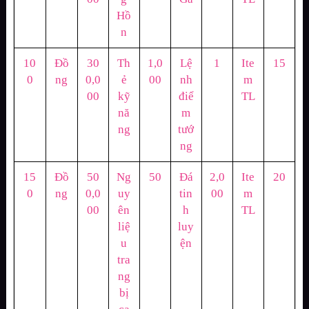
Hồ
n
10
Đồ
30
Th
1,0
Lệ
1
Ite
15
0
ng
0,0
ẻ
00
nh
m
00
kỹ
điể
TL
nă
m
ng
tướ
ng
15
Đồ
50
Ng
50
Đá
2,0
Ite
20
0
ng
0,0
uy
tin
00
m
00
ên
h
TL
liệ
luy
u
ện
tra
ng
bị