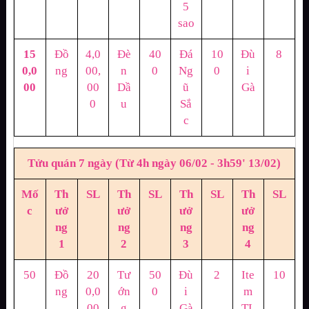
5
sao
15
Đồ
4,0
Đè
40
Đá
10
Đù
8
0,0
ng
00,
n
0
Ng
0
i
00
00
Dầ
ũ
Gà
0
u
Sắ
c
Tửu quán 7 ngày (Từ 4h ngày 06/02 - 3h59' 13/02)
Mố
Th
SL
Th
SL
Th
SL
Th
SL
c
ưở
ưở
ưở
ưở
ng
ng
ng
ng
1
2
3
4
50
Đồ
20
Tư
50
Đù
2
Ite
10
ng
0,0
ớn
0
i
m
00
g
Gà
TL