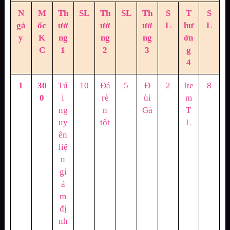
N
M
Th
SL
Th
SL
Th
S
T
S
gà
ốc
ưở
ưở
ưở
L
hư
L
y
K
ng
ng
ng
ởn
C
1
2
3
g
4
1
30
Tú
10
Đá
5
Đ
2
Ite
8
0
i
rè
ùi
m
ng
n
Gà
T
uy
tốt
L
ên
liệ
u
gi
á
m
đị
nh