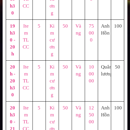
h3
CC
ơn
0
g
19
Ite
5
Ki
50
Và
75
Anh
100
h3
m
m
ng
00
Hồn
0 -
TL
cư
0
20
CC
ơn
h
g
20
Ite
5
Ki
50
Và
10
Quân
50
h -
m
m
ng
00
lương
20
TL
cư
00
h3
CC
ơn
0
g
20
Ite
5
Ki
50
Và
12
Anh
100
h3
m
m
ng
50
Hồn
0 -
TL
cư
00
21
CC
ơn