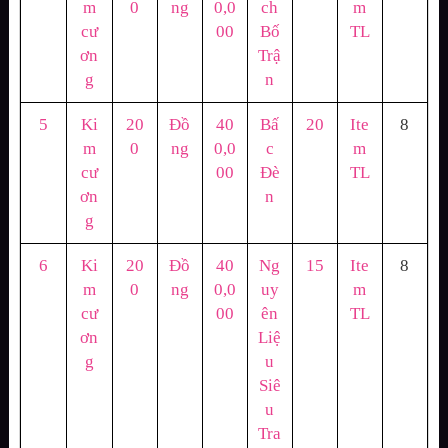
m
0
ng
0,0
ch
m
cư
00
Bố
TL
ơn
Trậ
g
n
5
Ki
20
Đồ
40
Bấ
20
Ite
8
m
0
ng
0,0
c
m
cư
00
Đè
TL
ơn
n
g
6
Ki
20
Đồ
40
Ng
15
Ite
8
m
0
ng
0,0
uy
m
cư
00
ên
TL
ơn
Liệ
g
u
Siê
u
Tra