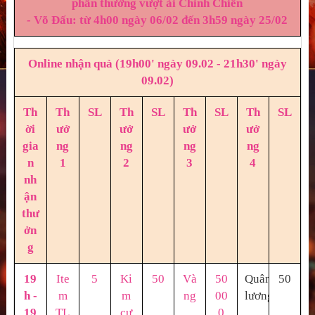
phần thưởng vượt ải Chinh Chiến
- Võ Đấu: từ 4h00 ngày 06/02 đến 3h59 ngày 25/02
Online nhận quà (19h00' ngày 09.02 - 21h30' ngày
09.02)
Th
Th
SL
Th
SL
Th
SL
Th
SL
ời
ưở
ưở
ưở
ưở
gia
ng
ng
ng
ng
n
1
2
3
4
nh
ận
thư
ởn
g
19
Ite
5
Ki
50
Và
50
Quân
50
h -
m
m
ng
00
lương
19
TL
cư
0