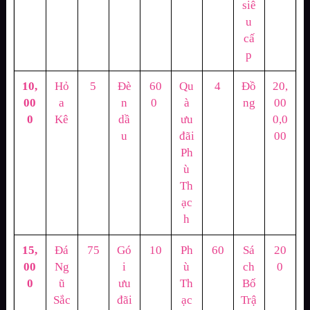
siê
u
cấ
p
10,
Hỏ
5
Đè
60
Qu
4
Đồ
20,
00
a
n
0
à
ng
00
0
Kê
dầ
ưu
0,0
u
đãi
00
Ph
ù
Th
ạc
h
15,
Đá
75
Gó
10
Ph
60
Sá
20
00
Ng
i
ù
ch
0
0
ũ
ưu
Th
Bố
Sắc
đãi
ạc
Trậ