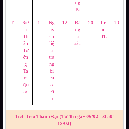
ng
Bị
7
Siê
1
Ng
12
Đá
20
Ite
10
u
uy
ng
m
Th
ên
ũ
TL
ần
liệ
sắc
Tư
u
ớn
tra
g
ng
Ta
bị
m
ca
Qu
o
ốc
cấ
p
Tích Tiểu Thành Đại (Từ 4h ngày 06/02 - 3h59'
13/02)