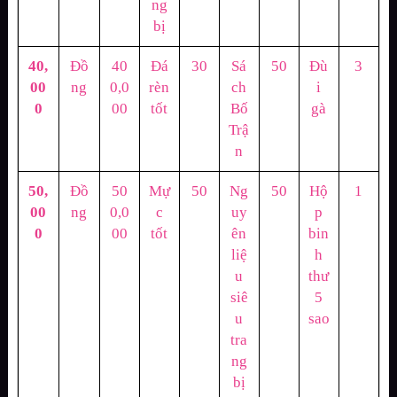
ng
bị
40,
Đồ
40
Đá
30
Sá
50
Đù
3
00
ng
0,0
rèn
ch
i
0
00
tốt
Bố
gà
Trậ
n
50,
Đồ
50
Mự
50
Ng
50
Hộ
1
00
ng
0,0
c
uy
p
0
00
tốt
ên
bin
liệ
h
u
thư
siê
5
u
sao
tra
ng
bị