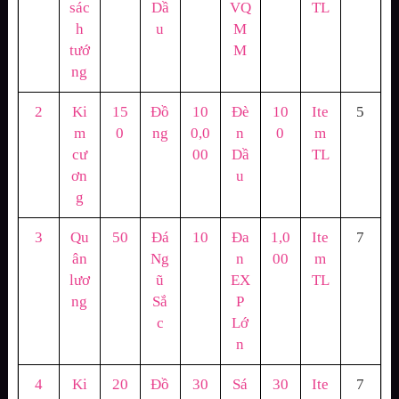
sác
Dầ
VQ
TL
h
u
M
tướ
M
ng
2
Ki
15
Đồ
10
Đè
10
Ite
5
m
0
ng
0,0
n
0
m
cư
00
Dầ
TL
ơn
u
g
3
Qu
50
Đá
10
Đa
1,0
Ite
7
ân
Ng
n
00
m
lươ
ũ
EX
TL
ng
Sắ
P
c
Lớ
n
4
Ki
20
Đồ
30
Sá
30
Ite
7