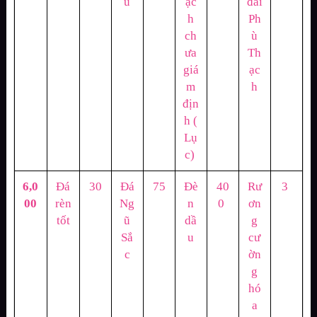
u
ạc
đãi
h
Ph
ch
ù
ưa
Th
giá
ạc
m
h
địn
h (
Lụ
c)
6,0
Đá
30
Đá
75
Đè
40
Rư
3
00
rèn
Ng
n
0
ơn
tốt
ũ
dầ
g
Sắ
u
cư
c
ờn
g
hó
a