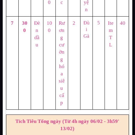
0
c
yệ
n
7
30
Đè
10
Rư
2
Đù
5
Ite
40
i
0
n
0
ơn
m
Gà
dầ
g
T
u
cư
L
ờn
g
hó
a
siê
u
cấ
p
Tích Tiêu Tổng ngày (Từ 4h ngày 06/02 - 3h59'
13/02)