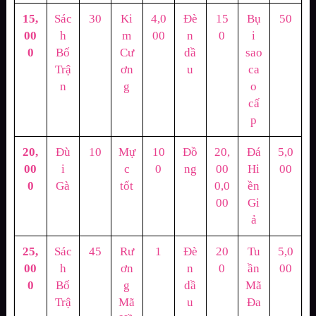
15,
Sác
30
Ki
4,0
Đè
15
Bụ
50
00
h
m
00
n
0
i
0
Bố
Cư
dầ
sao
Trậ
ơn
u
ca
n
g
o
cấ
p
20,
Đù
10
Mự
10
Đồ
20,
Đá
5,0
00
i
c
0
ng
00
Hi
00
0
Gà
tốt
0,0
ền
00
Gi
ả
25,
Sác
45
Rư
1
Đè
20
Tu
5,0
00
h
ơn
n
0
ần
00
0
Bố
g
dầ
Mã
Trậ
Mã
u
Đa