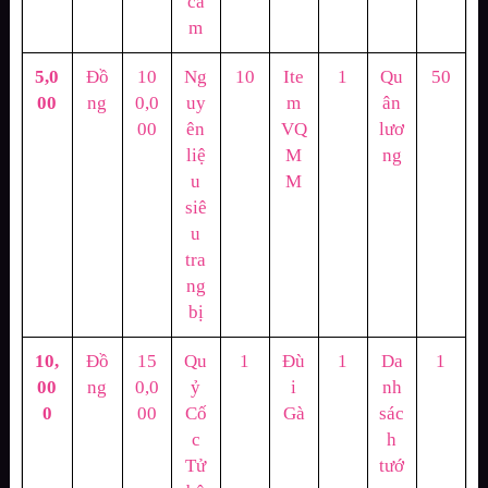
ca
m
5,0
Đồ
10
Ng
10
Ite
1
Qu
50
00
ng
0,0
uy
m
ân
00
ên
VQ
lươ
liệ
M
ng
u
M
siê
u
tra
ng
bị
10,
Đồ
15
Qu
1
Đù
1
Da
1
00
ng
0,0
ỷ
i
nh
0
00
Cố
Gà
sác
c
h
Tử
tướ