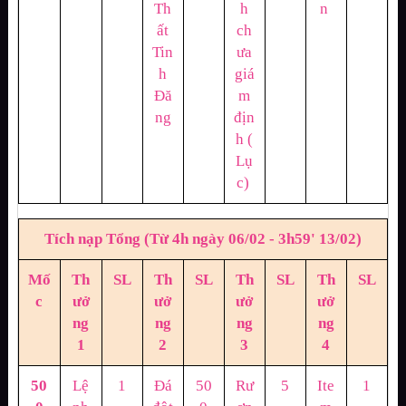
Th
h
n
ất
ch
Tin
ưa
h
giá
Đă
m
ng
địn
h (
Lụ
c)
Tích nạp Tổng (Từ 4h ngày 06/02 - 3h59' 13/02)
Mố
Th
SL
Th
SL
Th
SL
Th
SL
c
ưở
ưở
ưở
ưở
ng
ng
ng
ng
1
2
3
4
50
Lệ
1
Đá
50
Rư
5
Ite
1