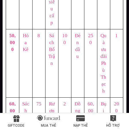
siê
u
cấ
p
50,
Hỏ
8
Sá
10
Đè
25
Qu
1
00
a
ch
0
n
0
à
0
Kê
Bố
dầ
ưu
Trậ
u
đãi
n
Ph
ù
Th
ạc
h
60,
Sác
75
Rư
2
Đồ
60,
Bụ
20
00
h
ơn
ng
00
i
0
0
Bố
g
0,0
sao
Trậ
Mã
00
ca
GIFTCODE
MUA THẺ
NẠP THẺ
HỖ TRỢ