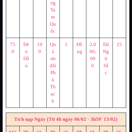
ng
Ta
m
Qu
ốc
75
Đè
10
Qu
1
Đồ
2,0
Đá
25
0
n
0
à
ng
00,
Ng
Dầ
ưu
00
ũ
u
đãi
0
Sắ
Ph
c
ù
Th
ạc
h
Tích nạp Ngày (Từ 4h ngày 06/02 - 3h59' 13/02)