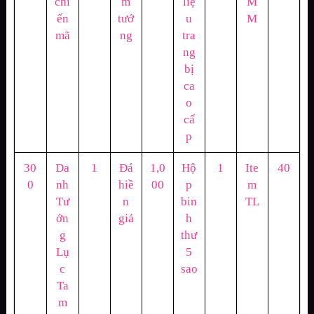
chi
m
liệ
M
ến
tướ
u
M
mã
ng
tra
ng
bị
ca
o
cấ
p
30
Da
1
Đá
1,0
Hộ
1
Ite
40
0
nh
hiề
00
p
m
Tư
n
bin
TL
ớn
giả
h
g
thư
Lụ
5
c
sao
Ta
m