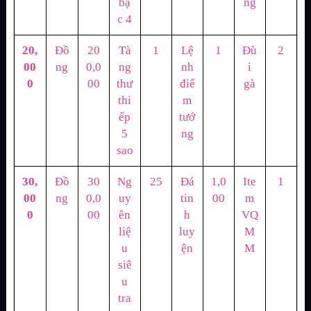
bậ
ng
c 4
20,
Đồ
20
Tà
1
Lệ
1
Đù
2
00
ng
0,0
ng
nh
i
0
00
thư
điể
gà
thi
m
ếp
tướ
5
ng
sao
30,
Đồ
30
Ng
25
Đá
1,0
Ite
1
00
ng
0,0
uy
tin
00
m
0
00
ên
h
VQ
liệ
luy
M
u
ện
M
siê
u
tra