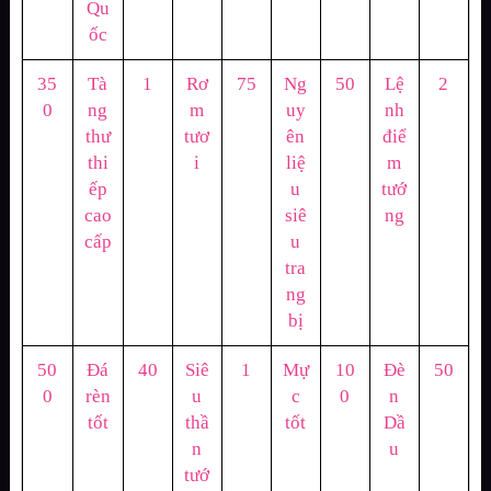
Qu
ốc
35
Tà
1
Rơ
75
Ng
50
Lệ
2
0
ng
m
uy
nh
thư
tươ
ên
điể
thi
i
liệ
m
ếp
u
tướ
cao
siê
ng
cấp
u
tra
ng
bị
50
Đá
40
Siê
1
Mự
10
Đè
50
0
rèn
u
c
0
n
tốt
thầ
tốt
Dầ
n
u
tướ