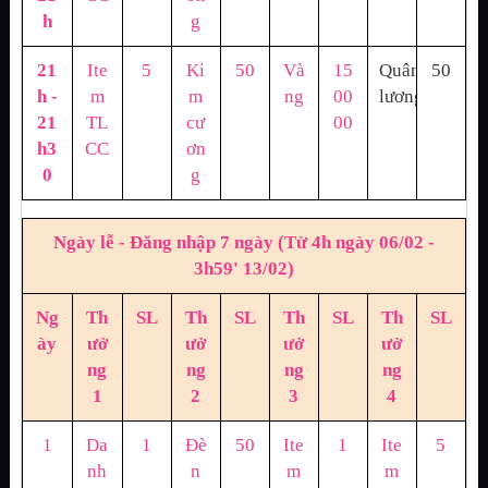
h
g
21
Ite
5
Ki
50
Và
15
Quân
50
h -
m
m
ng
00
lương
21
TL
cư
00
h3
CC
ơn
0
g
Ngày lễ - Đăng nhập 7 ngày (Từ 4h ngày 06/02 -
3h59' 13/02)
Ng
Th
SL
Th
SL
Th
SL
Th
SL
ày
ưở
ưở
ưở
ưở
ng
ng
ng
ng
1
2
3
4
1
Da
1
Đè
50
Ite
1
Ite
5
nh
n
m
m