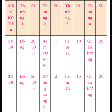
Mố
Th
SL
Th
SL
Th
SL
Th
SL
c
ưở
ưở
ưở
ưở
KC
ng
ng
ng
ng
Tiê
1
2
3
4
u
1,0
Đồ
20,
Ite
1
Ite
10
Qu
20
00
ng
00
m
m
ân
0
VQ
TL
lươ
M
ng
M
3,0
Đồ
50,
Rư
2
Ite
15
Qu
30
00
ng
00
ơn
m
ân
0
g
TL
lươ
tra
ng
ng
bị