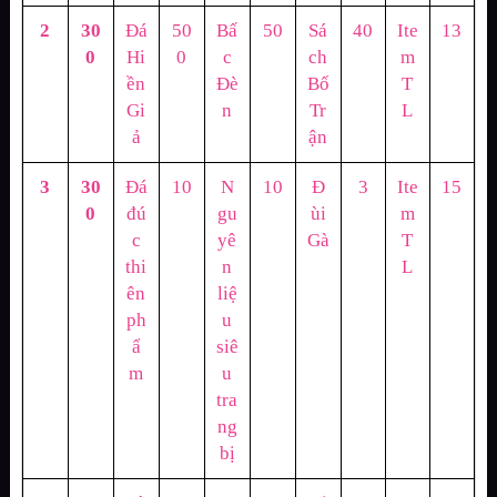
2
30
Đá
50
Bấ
50
Sá
40
Ite
13
0
Hi
0
c
ch
m
ền
Đè
Bố
T
Gi
n
Tr
L
ả
ận
3
30
Đá
10
N
10
Đ
3
Ite
15
0
đú
gu
ùi
m
c
yê
Gà
T
thi
n
L
ên
liệ
ph
u
ẩ
siê
m
u
tra
ng
bị