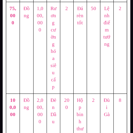
75,
Đồ
1,0
Rư
2
Đá
50
Lệ
2
00
ng
00,
ơn
rèn
nh
0
00
g
tốt
điể
0
cư
m
ờn
tướ
g
ng
hó
a
siê
u
cấ
p
10
Đồ
2,0
Đè
20
Hộ
2
Đù
8
0,0
ng
00,
n
0
p
i
00
00
Dầ
bin
Gà
0
u
h
thư