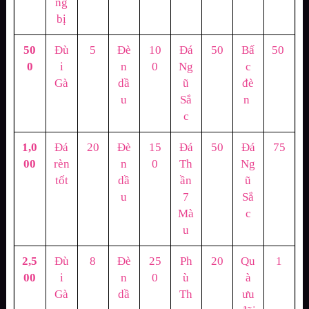
ng
bị
50
Đù
5
Đè
10
Đá
50
Bấ
50
0
i
n
0
Ng
c
Gà
dầ
ũ
đè
u
Sắ
n
c
1,0
Đá
20
Đè
15
Đá
50
Đá
75
00
rèn
n
0
Th
Ng
tốt
dầ
ần
ũ
u
7
Sắ
Mà
c
u
2,5
Đù
8
Đè
25
Ph
20
Qu
1
00
i
n
0
ù
à
Gà
dầ
Th
ưu