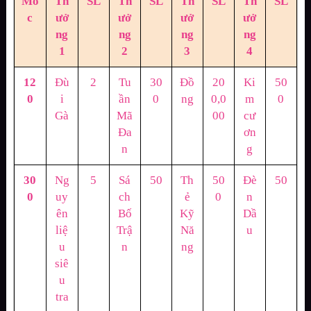
Mố
Th
SL
Th
SL
Th
SL
Th
SL
c
ưở
ưở
ưở
ưở
ng
ng
ng
ng
1
2
3
4
12
Đù
2
Tu
30
Đồ
20
Ki
50
0
i
ần
0
ng
0,0
m
0
Gà
Mã
00
cư
Đa
ơn
n
g
30
Ng
5
Sá
50
Th
50
Đè
50
0
uy
ch
ẻ
0
n
ên
Bố
Kỹ
Dầ
liệ
Trậ
Nă
u
u
n
ng
siê
u
tra