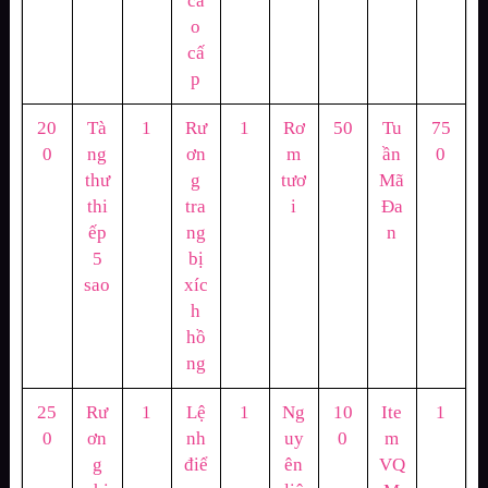
ca
o
cấ
p
20
Tà
1
Rư
1
Rơ
50
Tu
75
0
ng
ơn
m
ần
0
thư
g
tươ
Mã
thi
tra
i
Đa
ếp
ng
n
5
bị
sao
xíc
h
hồ
ng
25
Rư
1
Lệ
1
Ng
10
Ite
1
0
ơn
nh
uy
0
m
g
điể
ên
VQ