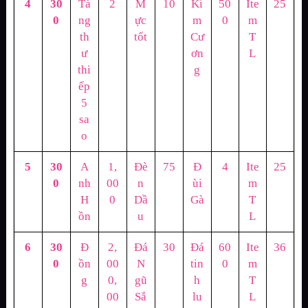
4
30
Tà
2
M
10
Ki
50
Ite
25
0
ng
ực
m
0
m
th
tốt
Cư
T
ư
ơn
L
thi
g
ếp
5
sa
o
5
30
A
1,
Đè
75
Đ
4
Ite
25
0
nh
00
n
ùi
m
H
0
Dầ
Gà
T
ồn
u
L
6
30
Đ
2,
Đá
30
Đá
60
Ite
36
0
ồn
00
N
tin
0
m
g
0,
gũ
h
T
00
Sắ
lu
L