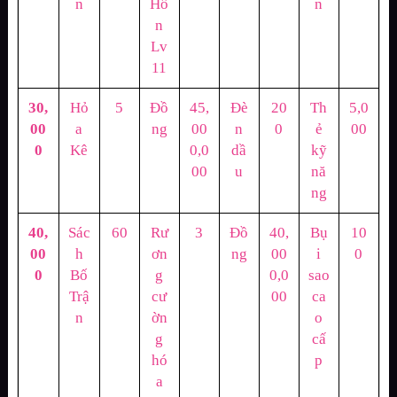
n
Hồ
n
n
Lv
11
30,
Hỏ
5
Đồ
45,
Đè
20
Th
5,0
00
a
ng
00
n
0
ẻ
00
0
Kê
0,0
dầ
kỹ
00
u
nă
ng
40,
Sác
60
Rư
3
Đồ
40,
Bụ
10
00
h
ơn
ng
00
i
0
0
Bố
g
0,0
sao
Trậ
cư
00
ca
n
ờn
o
g
cấ
hó
p
a