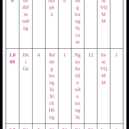
0
nh
đột
0
ơn
m
điể
ph
g
VQ
m
á
tra
M
tướ
ng
M
ng
bị
ca
m
1,0
Đù
4
Rư
1
Ng
12
Ite
1
00
i
ơn
uy
m
Gà
g
ên
VQ
tra
liệ
M
ng
u
M
bị
siê
Xí
u
ch
tra
Hồ
ng
ng
bị